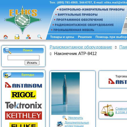
Тел.:
(495) 781-4969
,
344-6707
, E-mail:
eliks.mail@eliks
Товары и цены
Решения
Помощь при выбор
Радиомонтажное оборудование
Пая
Поиск
Наконечник АТР-8412
Бренды
Торгова
Сравнит
в этом 
Увеличить
Дополнительные
иллюстрации