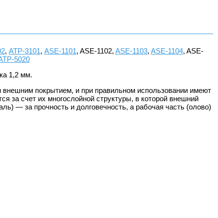
02
,
АТР-3101
,
ASE-1101
, ASE-1102,
ASE-1103
,
ASE-1104
, ASE-
АТР-5020
а 1,2 мм.
 внешним покрытием, и при правильном использовании имеют
 за счет их многослойной структуры, в которой внешний
ль) — за прочность и долговечность, а рабочая часть (олово)