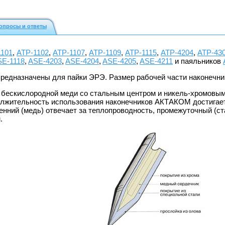
опросы и ответы
1101
,
АТР-1102
,
АТР-1107
,
АТР-1109
,
АТР-1115
,
АТР-4204
,
АТР-43
SE-1118
,
ASE-4203
,
ASE-4204
,
ASE-4205
,
ASE-4211
и паяльников
предназначены для пайки ЭРЭ. Размер рабочей части наконечник
 бескислородной меди со стальным центром и никель-хромовым
жительность использования наконечников АКТАКОМ достигается
енний (медь) отвечает за теплопроводность, промежуточный (ста
.