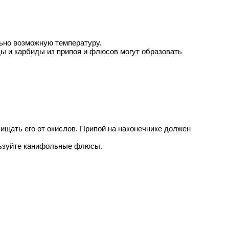
ьно возможную температуру.
ды и карбиды из припоя и флюсов могут образовать
ищать его от окислов. Припой на наконечнике должен
ьзуйте канифольные флюсы.