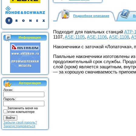
Подробное описание
В
Подходит для паяльных станций
АТР-
1107,
ASE-1105
,
ASE-1106
,
ASE-1108
,
A
Информация
Наконечники с заточкой «Лопаточка», 
Паяльные наконечники изготовлены из
продолжительный срок службы. Продол
слой (хром) является защитным, внутр
— за хорошую смачиваемость припоем
Авторизация
Логин:
Пароль:
Запомнить меня на
этом компьютере
Забыли свой пароль?
Зарегистрироваться