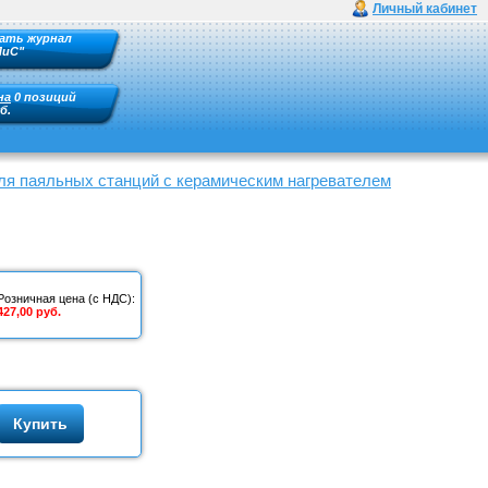
Личный кабинет
ать журнал
ПиС"
на
0 позиций
б.
ля паяльных станций с керамическим нагревателем
Розничная цена (с НДС):
427,00 руб.
Купить