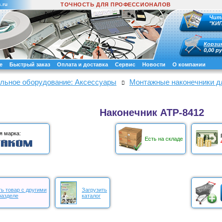
.ru
ТОЧНОСТЬ ДЛЯ ПРОФЕССИОНАЛОВ
Чит
"КИ
Корзи
0,00 ру
е
Быстрый заказ
Оплата и доставка
Сервис
Новости
О компании
льное оборудование: Аксессуары
Монтажные наконечники д
Наконечник АТР-8412
я марка:
Есть на складе
ь товар с другими
Загрузить
разделе
каталог