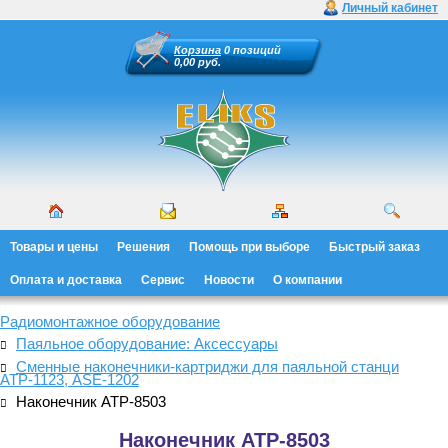
Личный кабинет
Корзина
0 позиций
0,00 руб.
Товары и цены
Решения
Помощь при выборе
Быстрый заказ
Оплата и доставка
Сервис
Новости
О компании
Радиомонтажное оборудование
Паяльное оборудование: Аксессуары
Сменные наконечники-картриджи для паяльной станци
АТР-1123, ASE-1202
Наконечник АТР-8503
Наконечник АТР-8503