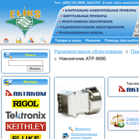
Тел.:
(495) 781-4969
,
344-6707
, E-mail:
eliks.mail@eliks
Товары и цены
Решения
Помощь при выбор
Радиомонтажное оборудование
Пая
Поиск
Наконечник АТР-8686
Бренды
Торгова
Сравнит
в этом 
Увеличить
Дополнительные
иллюстрации