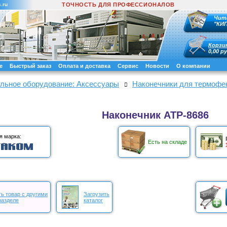
.ru
ТОЧНОСТЬ ДЛЯ ПРОФЕССИОНАЛОВ
Чит
"КИ
Корзи
0,00 ру
е
Быстрый заказ
Оплата и доставка
Сервис
Новости
О компании
льное оборудование: Аксессуары
Наконечники для термофе
Наконечник АТР-8686
я марка:
Есть на складе
ь товар с другими
Загрузить
разделе
каталог