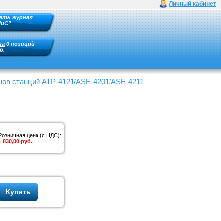
Личный кабинет
ать журнал
ПиС"
на
0 позиций
б.
нов станций АТР-4121/ASE-4201/ASE-4211
Розничная цена (с НДС):
1 830,00 руб.
Купить