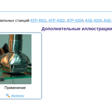
паяльных станций
АТР-4501
,
АТР-4302
,
АТР-4204
;
ASE-4204
,
ASE-
Дополнительные иллюстрации
Применение
Увеличить