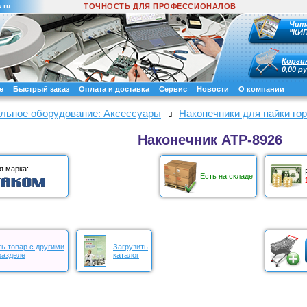
.ru
ТОЧНОСТЬ ДЛЯ ПРОФЕССИОНАЛОВ
Чит
"КИ
Корзи
0,00 ру
е
Быстрый заказ
Оплата и доставка
Сервис
Новости
О компании
льное оборудование: Аксессуары
Наконечники для пайки го
Наконечник АТР-8926
я марка:
Есть на складе
ь товар с другими
Загрузить
разделе
каталог