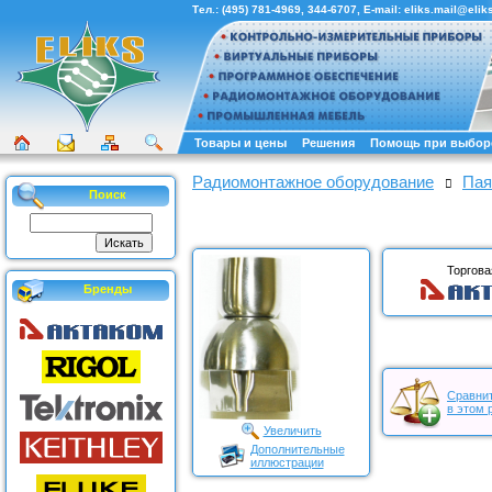
Тел.:
(495) 781-4969
,
344-6707
, E-mail:
eliks.mail@eliks
Товары и цены
Решения
Помощь при выбор
Радиомонтажное оборудование
Пая
Поиск
Торгова
Бренды
Сравнит
в этом 
Увеличить
Дополнительные
иллюстрации