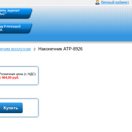
Личный кабинет
ать журнал
ПиС"
на
0 позиций
б.
рячим воздухом
Наконечник АТР-8926
Розничная цена (с НДС):
1 464,00 руб.
Купить