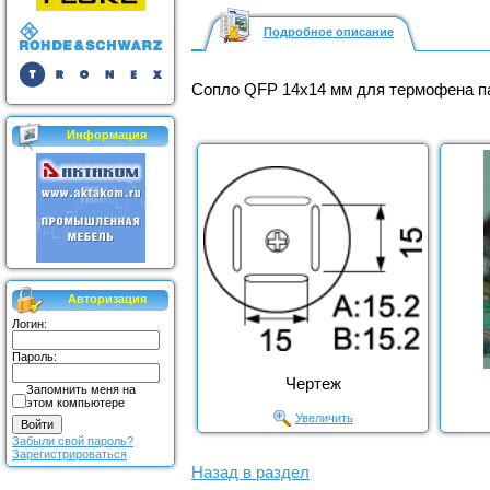
Подробное описание
Сопло QFP 14x14 мм для термофена 
Информация
Авторизация
Логин:
Пароль:
Чертеж
Запомнить меня на
этом компьютере
Увеличить
Забыли свой пароль?
Зарегистрироваться
Назад в раздел