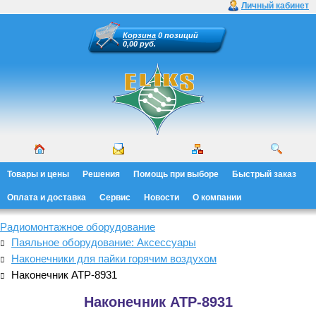
Личный кабинет
Корзина
0 позиций
0,00 руб.
Товары и цены
Решения
Помощь при выборе
Быстрый заказ
Оплата и доставка
Сервис
Новости
О компании
Радиомонтажное оборудование
Паяльное оборудование: Аксессуары
Наконечники для пайки горячим воздухом
Наконечник АТР-8931
Наконечник АТР-8931