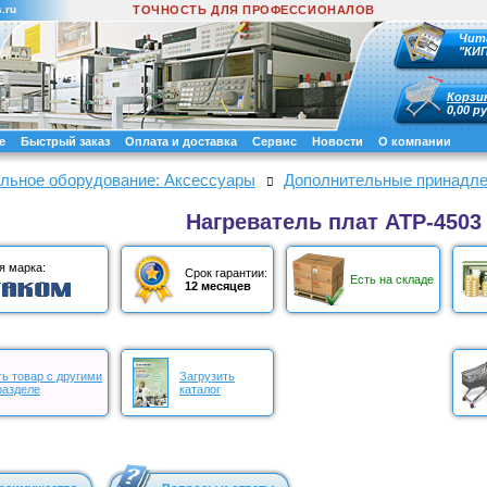
.ru
ТОЧНОСТЬ ДЛЯ ПРОФЕССИОНАЛОВ
Чит
"КИ
Корзи
0,00 ру
е
Быстрый заказ
Оплата и доставка
Сервис
Новости
О компании
льное оборудование: Аксессуары
Дополнительные принадле
Нагреватель плат АТР-4503
я марка:
Срок гарантии:
Есть на складе
12 месяцев
ь товар с другими
Загрузить
разделе
каталог