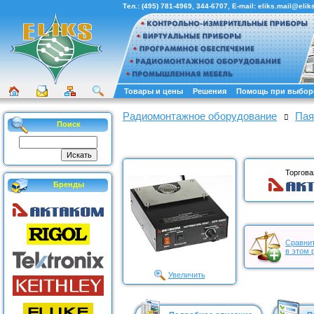
Тел.:
(495) 781-4969
,
344-6707
, E-mail:
eliks.mail@eliks
Товары и цены
Решения
Помощь при выбор
Радиомонтажное оборудование
Пая
Поиск
Торгова
Бренды
Сравнит
в этом 
Увеличить