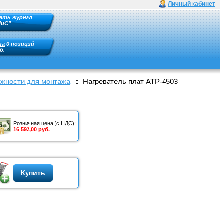
Личный кабинет
ать журнал
ПиС"
на
0 позиций
б.
жности для монтажа
Нагреватель плат АТР-4503
Розничная цена (с НДС):
16 592,00 руб.
Купить