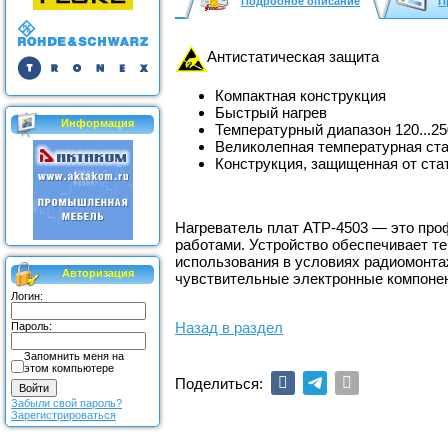
Подробное описание
П
Антистатическая защита
Компактная конструкция
Быстрый нагрев
Информация
Температурный диапазон 120...25
Великолепная температурная ст
Конструкция, защищенная от ста
Нагреватель плат АТР-4503 — это про
работами. Устройство обеспечивает те
использования в условиях радиомонта
Авторизация
чувствительные электронные компонен
Логин:
Назад в раздел
Пароль:
Запомнить меня на
этом компьютере
Поделиться:
Забыли свой пароль?
Зарегистрироваться