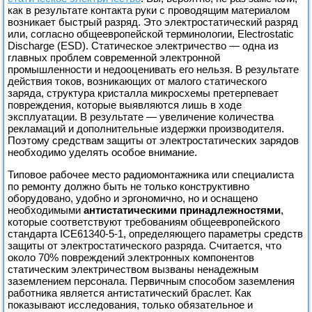
как в результате контакта руки с проводящим материалом
возникает быстрый разряд. Это электростатический разряд
или, согласно общеевропейской терминологии, Electrostatic
Discharge (ESD). Статическое электричество — одна из
главных проблем современной электронной
промышленности и недооценивать его нельзя. В результате
действия токов, возникающих от малого статического
заряда, структура кристалла микросхемы претерпевает
повреждения, которые выявляются лишь в ходе
эксплуатации. В результате — увеличение количества
рекламаций и дополнительные издержки производителя.
Поэтому средствам защиты от электростатических зарядов
необходимо уделять особое внимание.
Типовое рабочее место радиомонтажника или специалиста
по ремонту должно быть не только конструктивно
оборудовано, удобно и эргономично, но и оснащено
необходимыми
антистатическими принадлежностями
,
которые соответствуют требованиям общеевропейского
стандарта ICE61340-5-1, определяющего параметры средств
защиты от электростатического разряда. Считается, что
около 70% повреждений электронных компонентов
статическим электричеством вызваны ненадежным
заземлением персонала. Первичным способом заземления
работника является антистатический браслет. Как
показывают исследования, только обязательное и