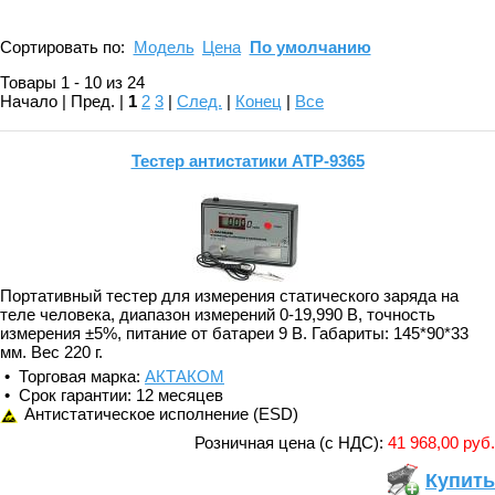
Сортировать по:
Модель
Цена
По умолчанию
Товары 1 - 10 из 24
Начало | Пред. |
1
2
3
|
След.
|
Конец
|
Все
Тестер антистатики АТР-9365
Портативный тестер для измерения статического заряда на
теле человека, диапазон измерений 0-19,990 В, точность
измерения ±5%, питание от батареи 9 В. Габариты: 145*90*33
мм. Вес 220 г.
• Торговая марка:
АКТАКОМ
• Срок гарантии: 12 месяцев
Антистатическое исполнение (ESD)
Розничная цена (с НДС):
41 968,00 руб.
Купить