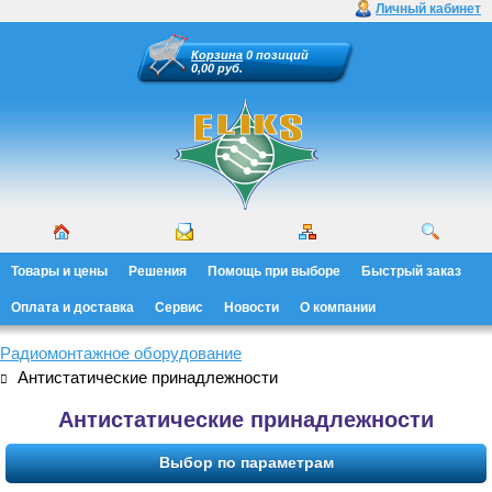
Личный кабинет
Корзина
0 позиций
0,00 руб.
Товары и цены
Решения
Помощь при выборе
Быстрый заказ
Оплата и доставка
Сервис
Новости
О компании
Радиомонтажное оборудование
Антистатические принадлежности
Антистатические принадлежности
Выбор по параметрам