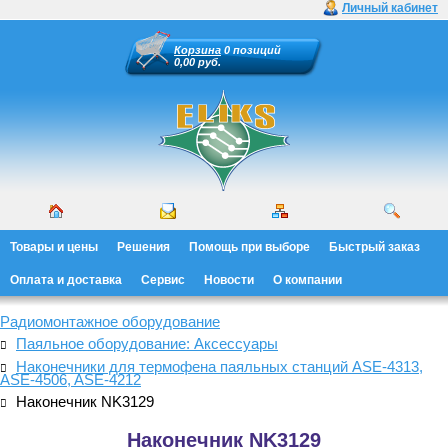
Личный кабинет
Корзина
0 позиций
0,00 руб.
Товары и цены
Решения
Помощь при выборе
Быстрый заказ
Оплата и доставка
Сервис
Новости
О компании
Радиомонтажное оборудование
Паяльное оборудование: Аксессуары
Наконечники для термофена паяльных станций ASE-4313,
ASE-4506, ASE-4212
Наконечник NK3129
Наконечник NK3129