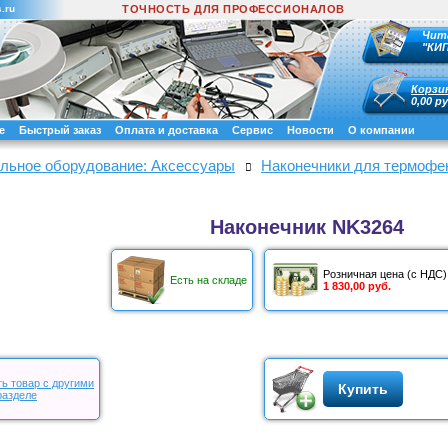
.ru
ТОЧНОСТЬ ДЛЯ ПРОФЕССИОНАЛОВ
Чит
"КИ
Корзи
0,00 ру
е
Быстрый заказ
Оплата и доставка
Сервис
Новости
О компании
льное оборудование: Аксессуары
Наконечники для термофен
Наконечник NK3264
Розничная цена (с НДС)
Есть на складе
1 830,00 руб.
ь товар с другими
Купить
разделе