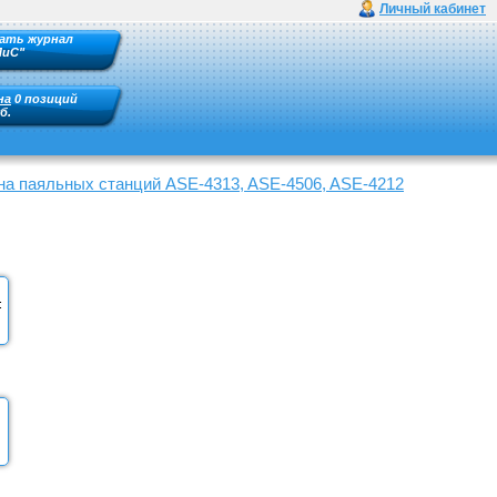
Личный кабинет
ать журнал
ПиС"
на
0 позиций
б.
а паяльных станций ASE-4313, ASE-4506, ASE-4212
: