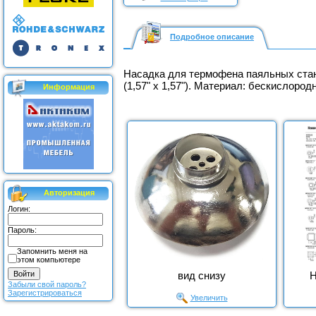
Подробное описание
Насадка для термофена паяльных ст
(1,57" х 1,57"). Материал: бескислор
Информация
Авторизация
Логин:
Пароль:
Запомнить меня на
этом компьютере
вид снизу
Н
Забыли свой пароль?
Зарегистрироваться
Увеличить