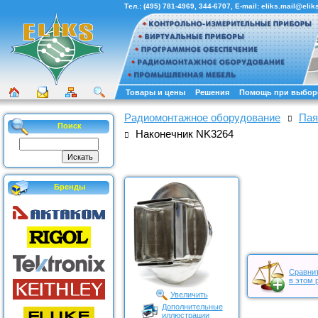
Тел.:
(495) 781-4969
,
344-6707
, E-mail:
eliks.mail@eliks
Товары и цены
Решения
Помощь при выбор
Радиомонтажное оборудование
Пая
Поиск
Наконечник NK3264
Бренды
Сравнит
в этом 
Увеличить
Дополнительные
иллюстрации