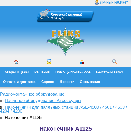
Личный кабинет
Корзина
0 позиций
0,00 руб.
Товары и цены
Решения
Помощь при выборе
Быстрый заказ
Оплата и доставка
Сервис
Новости
О компании
Радиомонтажное оборудование
Паяльное оборудование: Аксессуары
Наконечники для паяльных станций ASE-4500 / 4501 / 4508 /
4204 / 4206
Наконечник A1125
Наконечник A1125