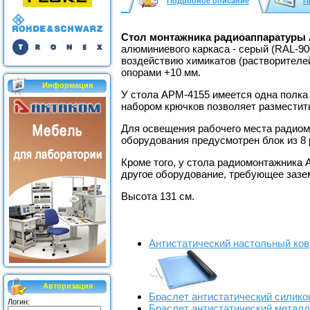
Подробное описание
П
Стол монтажника радиоаппаратуры
алюминиевого каркаса - серый (RAL-90
воздействию химикатов (растворителей
опорами +10 мм.
Информация
У стола АРМ-4155 имеется одна полка
набором крючков позволяет разместить
Для освещения рабочего места радиом
оборудования предусмотрен блок из 8
Кроме того, у стола радиомонтажника
другое оборудование, требующее зазе
Высота 131 см.
Антистатический настольный ков
Авторизация
Браслет антистатический силик
Логин:
Браслет антистатический метал