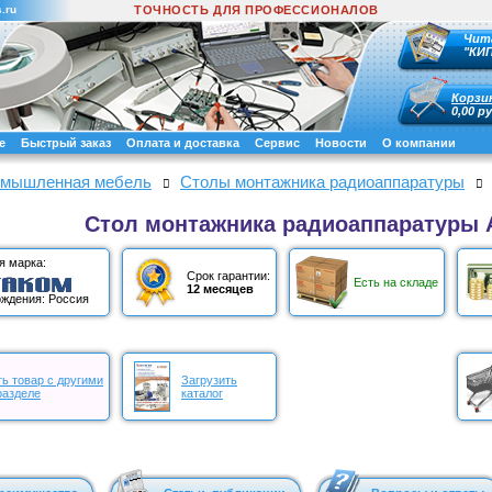
.ru
ТОЧНОСТЬ ДЛЯ ПРОФЕССИОНАЛОВ
Чит
"КИ
Корзи
0,00 ру
е
Быстрый заказ
Оплата и доставка
Сервис
Новости
О компании
мышленная мебель
Столы монтажника радиоаппаратуры
Стол монтажника радиоаппаратуры 
я марка:
Срок гарантии:
Есть на складе
12 месяцев
ждения: Россия
ь товар с другими
Загрузить
разделе
каталог