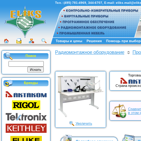
Тел.:
(495) 781-4969
,
344-6707
, E-mail:
eliks.mail@eliks
Товары и цены
Решения
Помощь при выбор
Радиомонтажное оборудование
Про
Поиск
Торгова
Бренды
Страна происхо
Сравнит
в этом 
Увеличить