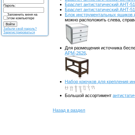
Браслет антистатический АНТ-5
Пароль:
Браслет антистатический АНТ-5
Блок инструментальных ящиков
Запомнить меня на
этом компьютере
можно расположить слева, справа
Забыли свой пароль?
Зарегистрироваться
Для размещения источника беспе
АРМ-2626
.
Набор крючков для крепления ин
Большой ассортимент
антистати
Назад в раздел