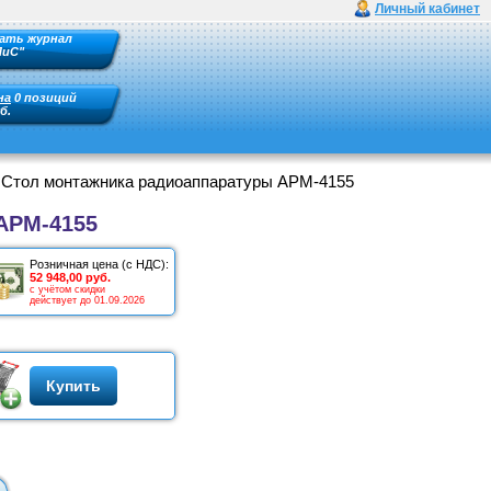
Личный кабинет
ать журнал
ПиС"
на
0 позиций
б.
Стол монтажника радиоаппаратуры АРМ-4155
АРМ-4155
Розничная цена (с НДС):
52 948,00 руб.
с учётом скидки
действует до 01.09.2026
Купить