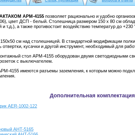
реимущества
Статьи, публикации
Вопросы и ответы
 АКТАКОМ АРМ-4155
позволяет рационально и удобно организо
06), цвет ДСП - белый. Столешница размером 150 x 80 см обла
 и т.д.), а также противостоит воздействию температур до +230
 150x50 см над столешницей. В стандартной модификации полк
 отвертки, кусачки и другой инструмент, необходимый для работ
онтажный стол АРМ-4155 оборудован двумя светодиодными свет
 розеток с выключателем.
 АРМ-4155 имеются разъемы заземления, к которым можно подклю
мления.
Дополнительная комплектация
рик AER-1002-122
оновый АНТ-5165
лический АНТ-5166