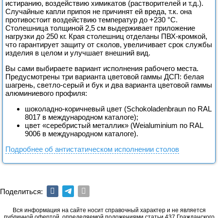
истиранию, воздействию химикатов (растворителей и т.д.).
Случайные капли припоя не причинят ей вреда, т.к. она
противостоит воздействию температур до +230 °С.
Столешница толщиной 2,5 см выдерживает приложение
нагрузки до 250 кг. Края столешниц отделаны ПВХ-кромкой,
что гарантирует защиту от сколов, увеличивает срок службы
изделия в целом и улучшает внешний вид.
Вы сами выбираете вариант исполнения рабочего места.
Предусмотрены три варианта цветовой гаммы ДСП: белая
шагрень, светло-серый и бук и два варианта цветовой гаммы
алюминиевого профиля:
шоколадно-коричневый цвет (Schokoladenbraun по RAL
8017 в международном каталоге);
цвет «серебристый металлик» (Weialuminium по RAL
9006 в международном каталоге).
Подробнее об антистатическом исполнении столов
Поделиться:
Вся информация на сайте носит справочный характер и не является
публичной офертой, определяемой положениями статьи 437 Гражданского