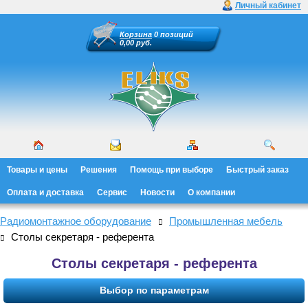
Личный кабинет
Корзина
0 позиций
0,00 руб.
Товары и цены
Решения
Помощь при выборе
Быстрый заказ
Оплата и доставка
Сервис
Новости
О компании
Радиомонтажное оборудование
Промышленная мебель
Столы секретаря - референта
Столы секретаря - референта
Выбор по параметрам