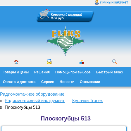
Личный кабинет
Корзина
0 позиций
0,00 руб.
Товары и цены
Решения
Помощь при выборе
Быстрый заказ
Оплата и доставка
Сервис
Новости
О компании
Радиомонтажное оборудование
Радиомонтажный инструмент
Кусачки Tronex
Плоскогубцы 513
Плоскогубцы 513