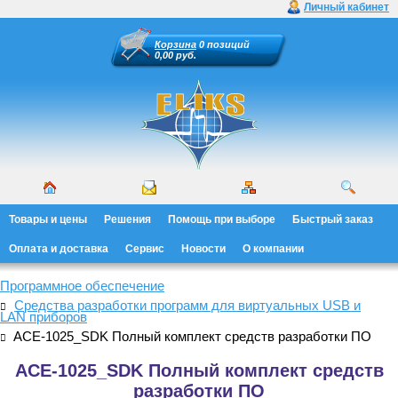
Личный кабинет
Корзина
0 позиций
0,00 руб.
Товары и цены
Решения
Помощь при выборе
Быстрый заказ
Оплата и доставка
Сервис
Новости
О компании
Программное обеспечение
Средства разработки программ для виртуальных USB и
LAN приборов
ACE-1025_SDK Полный комплект средств разработки ПО
ACE-1025_SDK Полный комплект средств
разработки ПО