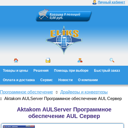
Личный кабинет
Корзина
0 позиций
0,00 руб.
Товары и цены
Решения
Помощь при выборе
Быстрый заказ
Оплата и доставка
Сервис
Новости
О компании
Программное обеспечение
Драйверы и конвертеры
Aktakom AULServer Программное обеспечение AUL Сервер
Aktakom AULServer Программное
обеспечение AUL Сервер