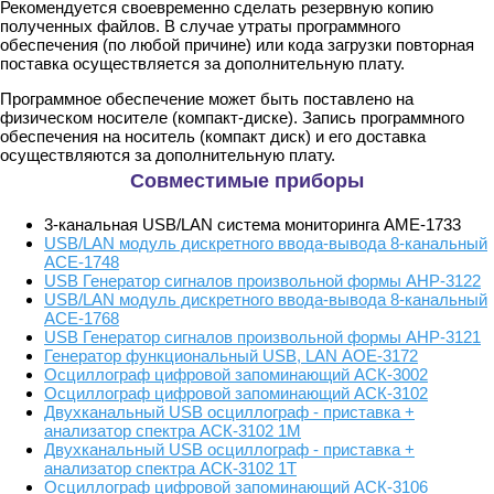
Рекомендуется своевременно сделать резервную копию
полученных файлов. В случае утраты программного
обеспечения (по любой причине) или кода загрузки повторная
поставка осуществляется за дополнительную плату.
Программное обеспечение может быть поставлено на
физическом носителе (компакт-диске). Запись программного
обеспечения на носитель (компакт диск) и его доставка
осуществляются за дополнительную плату.
Совместимые приборы
3-канальная USB/LAN система мониторинга АМЕ-1733
USB/LAN модуль дискретного ввода-вывода 8-канальный
АСЕ-1748
USB Генератор сигналов произвольной формы АНР-3122
USB/LAN модуль дискретного ввода-вывода 8-канальный
АСЕ-1768
USB Генератор сигналов произвольной формы АНР-3121
Генератор функциональный USB, LAN АОЕ-3172
Осциллограф цифровой запоминающий АСК-3002
Осциллограф цифровой запоминающий АСК-3102
Двухканальный USB осциллограф - приставка +
анализатор спектра АСК-3102 1М
Двухканальный USB осциллограф - приставка +
анализатор спектра АСК-3102 1Т
Осциллограф цифровой запоминающий АСК-3106