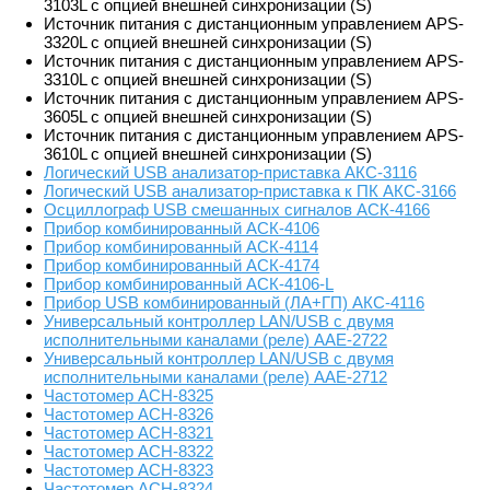
3103L с опцией внешней синхронизации (S)
Источник питания с дистанционным управлением APS-
3320L с опцией внешней синхронизации (S)
Источник питания с дистанционным управлением APS-
3310L с опцией внешней синхронизации (S)
Источник питания с дистанционным управлением APS-
3605L с опцией внешней синхронизации (S)
Источник питания с дистанционным управлением APS-
3610L с опцией внешней синхронизации (S)
Логический USB анализатор-приставка АКС-3116
Логический USB анализатор-приставка к ПК АКС-3166
Осциллограф USB смешанных сигналов АСК-4166
Прибор комбинированный АСК-4106
Прибор комбинированный АСК-4114
Прибор комбинированный АСК-4174
Прибор комбинированный АСК-4106-L
Прибор USB комбинированный (ЛА+ГП) АКС-4116
Универсальный контроллер LAN/USB с двумя
исполнительными каналами (реле) ААЕ-2722
Универсальный контроллер LAN/USB с двумя
исполнительными каналами (реле) ААЕ-2712
Частотомер АСН-8325
Частотомер АСН-8326
Частотомер АСН-8321
Частотомер АСН-8322
Частотомер АСН-8323
Частотомер АСН-8324