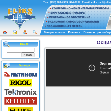
Тел.:
(495) 781-4969
,
344-6707
, E-mail:
eliks.mail@eliks
Товары и цены
Решения
Помощь при выбор
Осци
Поиск
Бренды