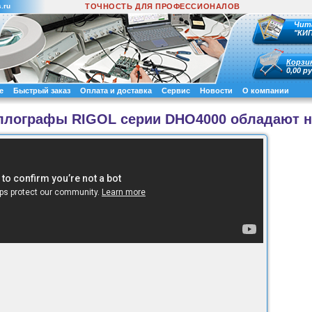
.ru
ТОЧНОСТЬ ДЛЯ ПРОФЕССИОНАЛОВ
Чит
"КИ
Корзи
0,00 ру
е
Быстрый заказ
Оплата и доставка
Сервис
Новости
О компании
ллографы RIGOL серии DHO4000 обладают н