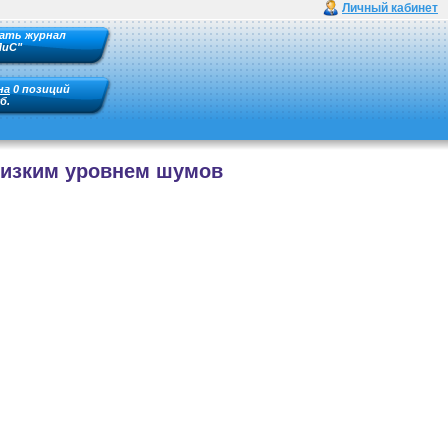
Личный кабинет
ать журнал
ПиС"
на
0 позиций
б.
изким уровнем шумов