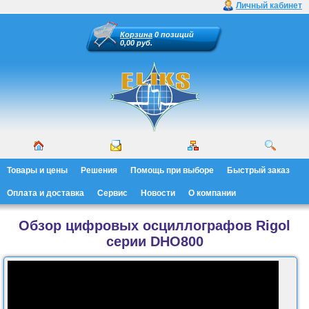
Личный кабинет
Корзина
0 позиций
0,00 руб.
Товары и цены
Решения
Помощь при выборе
Быстрый заказ
Оплата и доставка
Сервис
Новости
О компании
Обзор цифровых осциллографов Rigol
серии DHO800