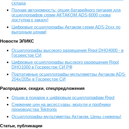
склада
Полная автономность: опция батарейного питания для
осциллографов серии АКТАКОМ ADS-6000 снова
доступна к заказу!
Цифровые осциллографы Актаком серии ADS-2xxx по
выгодным ценам!
Новости ЭЛИКС
Осциллографы высокого разрешения Rigol DHO4000 - в
Госреестре СИ
Цифровые осциллографы высокого разрешения Rigol
DHO1000 в Госреестре СИ РФ
Портативные осциллографы-мультиметры Актаком ADS-
204x/205x в Госреестре СИ
Распродажи, скидки, спецпредложения
Опции в подарок к цифровым осциллографам Rigol
Снижение цен на аксессуары, модули и пробники
производства Tektronix
Осциллографы-мультиметры Актаком. Цены снижены!
Статьи, публикации