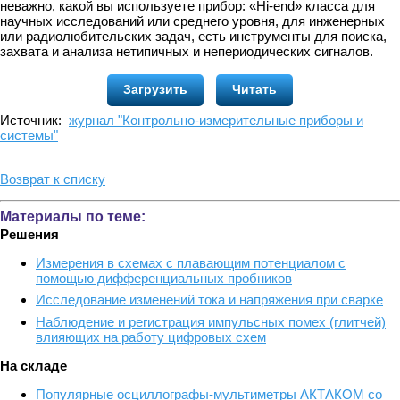
неважно, какой вы используете прибор: «Hi-end» класса для
научных исследований или среднего уровня, для инженерных
или радиолюбительских задач, есть инструменты для поиска,
захвата и анализа нетипичных и непериодических сигналов.
Загрузить
Читать
Источник:
журнал "Контрольно-измерительные приборы и
системы"
Возврат к списку
Материалы по теме:
Решения
Измерения в схемах с плавающим потенциалом с
помощью дифференциальных пробников
Исследование изменений тока и напряжения при сварке
Наблюдение и регистрация импульсных помех (глитчей)
влияющих на работу цифровых схем
На складе
Популярные осциллографы-мультиметры АКТАКОМ со