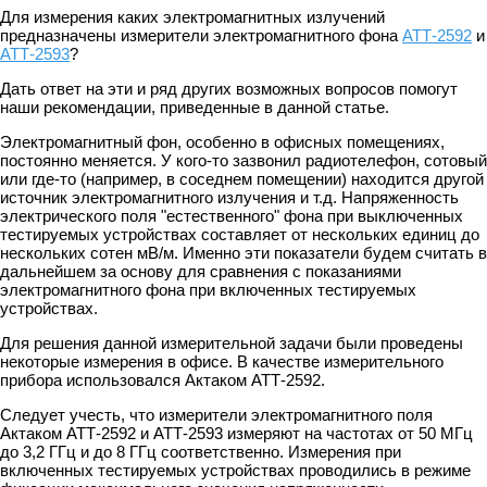
Для измерения каких электромагнитных излучений
предназначены измерители электромагнитного фона
АТТ-2592
и
АТТ-2593
?
Дать ответ на эти и ряд других возможных вопросов помогут
наши рекомендации, приведенные в данной статье.
Электромагнитный фон, особенно в офисных помещениях,
постоянно меняется. У кого-то зазвонил радиотелефон, сотовый
или где-то (например, в соседнем помещении) находится другой
источник электромагнитного излучения и т.д. Напряженность
электрического поля "естественного" фона при выключенных
тестируемых устройствах составляет от нескольких единиц до
нескольких сотен мВ/м. Именно эти показатели будем считать в
дальнейшем за основу для сравнения с показаниями
электромагнитного фона при включенных тестируемых
устройствах.
Для решения данной измерительной задачи были проведены
некоторые измерения в офисе. В качестве измерительного
прибора использовался Актаком АТТ-2592.
Следует учесть, что измерители электромагнитного поля
Актаком АТТ-2592 и АТТ-2593 измеряют на частотах от 50 МГц
до 3,2 ГГц и до 8 ГГц соответственно. Измерения при
включенных тестируемых устройствах проводились в режиме