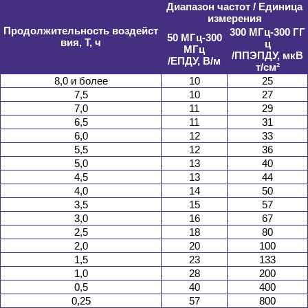
Диапазон частот / Единица
измерения
Продолжительность воздейст
300 МГц-300 ГГ
50 МГц-300
вия, Т, ч
ц
МГц
/ППЭПДУ, мкВ
/EПДУ, В/м
т/см²
8,0 и более
10
25
7,5
10
27
7,0
11
29
6,5
11
31
6,0
12
33
5,5
12
36
5,0
13
40
4,5
13
44
4,0
14
50
3,5
15
57
3,0
16
67
2,5
18
80
2,0
20
100
1,5
23
133
1,0
28
200
0,5
40
400
0,25
57
800