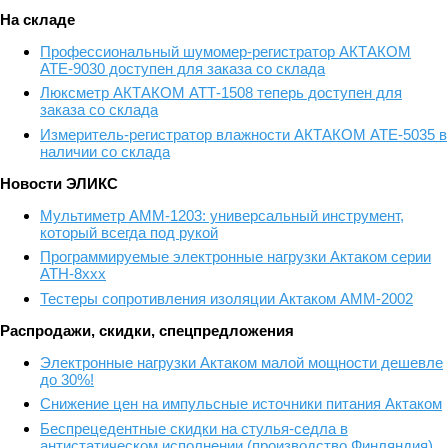
На складе
Профессиональный шумомер-регистратор АКТАКОМ
АТЕ-9030 доступен для заказа со склада
Люксметр АКТАКОМ АТТ-1508 теперь доступен для
заказа со склада
Измеритель-регистратор влажности АКТАКОМ АТЕ-5035 в
наличии со склада
Новости ЭЛИКС
Мультиметр АММ-1203: универсальный инструмент,
который всегда под рукой
Программируемые электронные нагрузки Актаком серии
АТН-8ххх
Тестеры сопротивления изоляции Актаком АММ-2002
Распродажи, скидки, спецпредложения
Электронные нагрузки Актаком малой мощности дешевле
до 30%!
Снижение цен на импульсные источники питания Актаком
Беспрецедентные скидки на стулья-седла в
антистатическом исполнении (производство Финляндия)