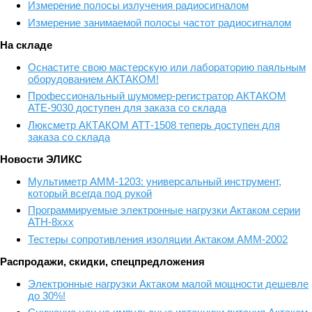
Измерение полосы излучения радиосигналом
Измерение занимаемой полосы частот радиосигналом
На складе
Оснастите свою мастерскую или лабораторию паяльным
оборудованием АКТАКОМ!
Профессиональный шумомер-регистратор АКТАКОМ
АТЕ-9030 доступен для заказа со склада
Люксметр АКТАКОМ АТТ-1508 теперь доступен для
заказа со склада
Новости ЭЛИКС
Мультиметр АММ-1203: универсальный инструмент,
который всегда под рукой
Программируемые электронные нагрузки Актаком серии
АТН-8ххх
Тестеры сопротивления изоляции Актаком АММ-2002
Распродажи, скидки, спецпредложения
Электронные нагрузки Актаком малой мощности дешевле
до 30%!