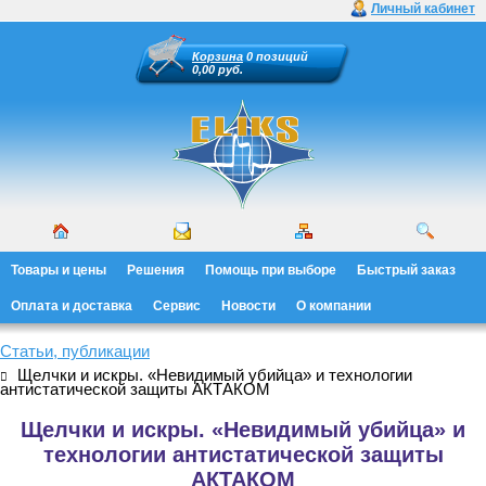
Личный кабинет
Корзина
0 позиций
0,00 руб.
Товары и цены
Решения
Помощь при выборе
Быстрый заказ
Оплата и доставка
Сервис
Новости
О компании
Статьи, публикации
Щелчки и искры. «Невидимый убийца» и технологии
антистатической защиты АКТАКОМ
Щелчки и искры. «Невидимый убийца» и
технологии антистатической защиты
АКТАКОМ