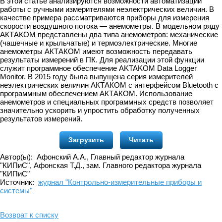
В этой статье анализируются возможности автоматизации
работы с ручными измерителями неэлектрических величин. В
качестве примера рассматриваются приборы для измерения
скорости воздушного потока — анемометры. В модельном ряду
АКТАКОМ представлены два типа анемометров: механические
(чашечные и крыльчатые) и термоэлектрические. Многие
анемометры АКТАКОМ имеют возможность передавать
результаты измерений в ПК. Для реализации этой функции
служит программное обеспечение AKTAKOM Data Logger
Monitor. В 2015 году была выпущена серия измерителей
неэлектрических величин АКТАКОМ с интерфейсом Bluetooth с
программным обеспечением АКТАКОМ. Использование
анемометров и специальных программных средств позволяет
значительно ускорить и упростить обработку полученных
результатов измерений.
Загрузить
Читать
Автор(ы): Афонский А.А., Главный редактор журнала
"КИПиС", Афонская Т.Д., зам. Главного редактора журнала
"КИПиС"
Источник:
журнал "Контрольно-измерительные приборы и
системы"
Возврат к списку