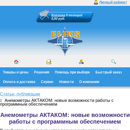
Личный кабинет
Корзина
0 позиций
0,00 руб.
Товары и цены
Решения
Помощь при выборе
Быстрый заказ
Оплата и доставка
Сервис
Новости
О компании
Статьи, публикации
Анемометры АКТАКОМ: новые возможности работы с
программным обеспечением
Анемометры АКТАКОМ: новые возможности
работы с программным обеспечением