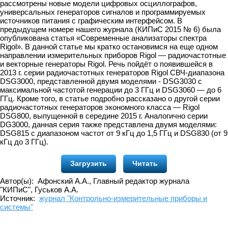
рассмотрены новые модели цифровых осциллографов,
универсальных генераторов сигналов и программируемых
источников питания с графическим интерфейсом. В
предыдущем номере нашего журнала (КИПиС 2015 № 6) была
опубликована статья «Современные анализаторы спектра
Rigol». В данной статье мы кратко остановимся на еще одном
направлении измерительных приборов Rigol — радиочастотные
и векторные генераторы Rigol. Речь пойдёт о появившейся в
2013 г. серии радиочастотных генераторов Rigol СВЧ-диапазона
DSG3000, представленной двумя моделями - DSG3030 с
максимальной частотой генерации до 3 ГГц и DSG3060 — до 6
ГГц. Кроме того, в статье подробно рассказано о другой серии
радиочастотных генераторов экономного класса — Rigol
DSG800, выпущенной в середине 2015 г. Аналогично серии
DG3000, данная серия также представлена двумя моделями:
DSG815 с диапазоном частот от 9 кГц до 1,5 ГГц и DSG830 (от 9
кГц до 3 ГГц).
Загрузить
Читать
Автор(ы): Афонский А.А., Главный редактор журнала
"КИПиС", Гуськов А.А.
Источник:
журнал "Контрольно-измерительные приборы и
системы"