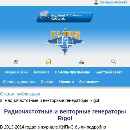
Личный кабинет
Корзина
0 позиций
0,00 руб.
Товары и цены
Решения
Помощь при выборе
Быстрый заказ
Оплата и доставка
Сервис
Новости
О компании
Статьи, публикации
Радиочастотные и векторные генераторы Rigol
Радиочастотные и векторные генераторы
Rigol
В 2013-2014 годах в журнале КИПиС были подробно