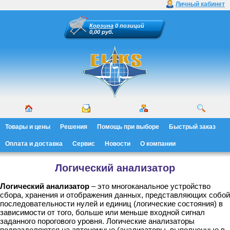
Личный кабинет
Корзина
0 позиций
0,00 руб.
Товары и цены
Решения
Помощь при выборе
Быстрый заказ
Оплата и доставка
Сервис
Новости
О компании
Логический анализатор
Логический анализатор
– это многоканальное устройство
сбора, хранения и отображения данных, представляющих собой
последовательности нулей и единиц (логические состояния) в
зависимости от того, больше или меньше входной сигнал
заданного порогового уровня. Логические анализаторы
подразделяются на автономные (анализаторы, выполненные в