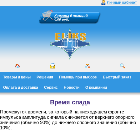
Личный кабинет
Корзина
0 позиций
0,00 руб.
Товары и цены
Решения
Помощь при выборе
Быстрый заказ
Оплата и доставка
Сервис
Новости
О компании
Время спада
Промежуток времени, за который на нисходящем фронте
импульса амплитуда сигнала снижается от верхнего опорного
значения (обычно 90%) до нижнего опорного значения (обычно
10%).