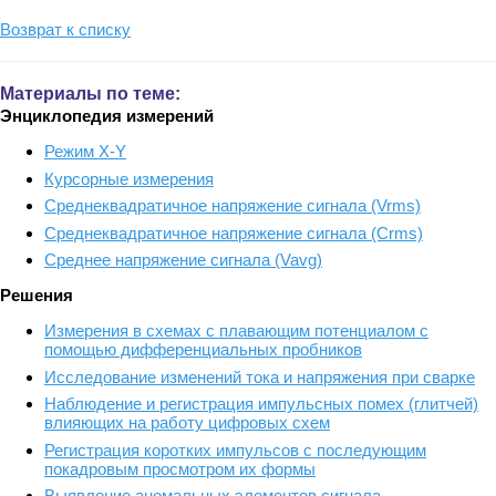
Возврат к списку
Материалы по теме:
Энциклопедия измерений
Режим X-Y
Курсорные измерения
Среднеквадратичное напряжение сигнала (Vrms)
Среднеквадратичное напряжение сигнала (Crms)
Среднее напряжение сигнала (Vavg)
Решения
Измерения в схемах с плавающим потенциалом с
помощью дифференциальных пробников
Исследование изменений тока и напряжения при сварке
Наблюдение и регистрация импульсных помех (глитчей)
влияющих на работу цифровых схем
Регистрация коротких импульсов с последующим
покадровым просмотром их формы
Выявление аномальных элементов сигнала