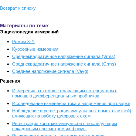
Возврат к списку
Материалы по теме:
Энциклопедия измерений
Режим X-Y
Курсорные измерения
Среднеквадратичное напряжение сигнала (Vrms)
Среднеквадратичное напряжение сигнала (Crms)
Среднее напряжение сигнала (Vavg)
Решения
Измерения в схемах с плавающим потенциалом с
помощью дифференциальных пробников
Исследование изменений тока и напряжения при сварке
Наблюдение и регистрация импульсных помех (глитчей)
влияющих на работу цифровых схем
Регистрация коротких импульсов с последующим
покадровым просмотром их формы
Выявление аномальных элементов сигнала