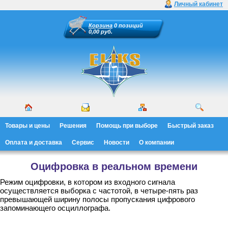
Личный кабинет
Корзина
0 позиций
0,00 руб.
Товары и цены
Решения
Помощь при выборе
Быстрый заказ
Оплата и доставка
Сервис
Новости
О компании
Оцифровка в реальном времени
Режим оцифровки, в котором из входного сигнала
осуществляется выборка с частотой, в четыре-пять раз
превышающей ширину полосы пропускания цифрового
запоминающего осциллографа.