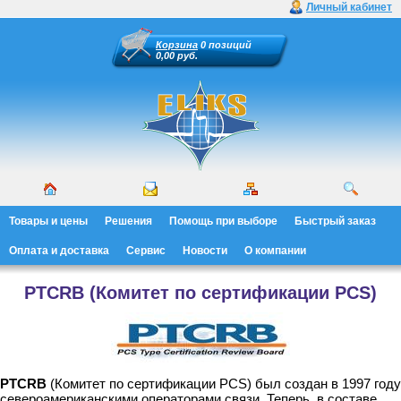
Личный кабинет
Корзина
0 позиций
0,00 руб.
Товары и цены
Решения
Помощь при выборе
Быстрый заказ
Оплата и доставка
Сервис
Новости
О компании
PTCRB (Комитет по сертификации PCS)
PTCRB
(Комитет по сертификации PCS) был создан в 1997 году
североамериканскими операторами связи. Теперь, в составе