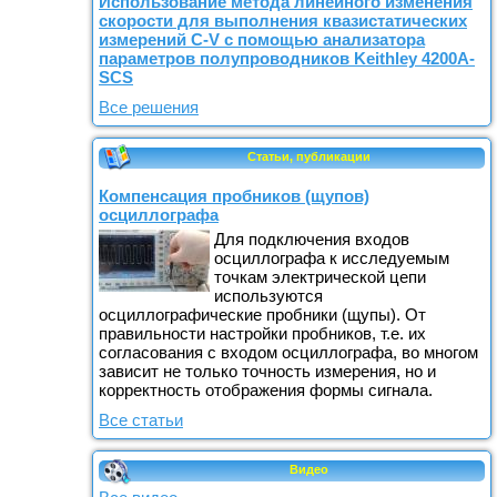
Использование метода линейного изменения
скорости для выполнения квазистатических
измерений C-V с помощью анализатора
параметров полупроводников Keithley 4200A-
SCS
Все решения
Статьи, публикации
Компенсация пробников (щупов)
осциллографа
Для подключения входов
осциллографа к исследуемым
точкам электрической цепи
используются
осциллографические пробники (щупы). От
правильности настройки пробников, т.е. их
согласования с входом осциллографа, во многом
зависит не только точность измерения, но и
корректность отображения формы сигнала.
Все статьи
Видео