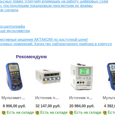
льсных помех (глитчей) влияющих на работу цифровых схем
в с последующим покадровым просмотром их формы
в сигнала
 осциллографа
ьше мультиметра
ективные решения АКТАКОМ по доступной цене!
левых измерений. Качество лабораторного прибора в корпусе
Рекомендуем
Мультиметр цифровой АММ-1221
Источник питания APS-2236
Источник питания APS-1503
8 906,00 руб.
32 147,00 руб.
20 984,00 руб.
4 392,
е
Есть на складе
Есть на складе
Есть на складе
Ест