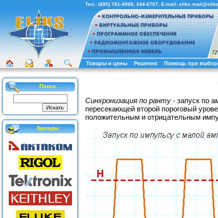
Тел.:
(495) 781-4969
,
344-6707
, E-mail:
eliks.mail@eliks
Товары и цены
Решения
Помощь при выбор
Поиск
Синхронизация по ранту
- запуск по 
пересекающей второй пороговый уровен
положительным и отрицательным имп
Бренды