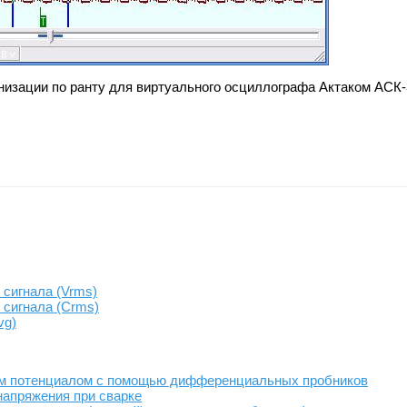
низации по ранту для виртуального осциллографа Актаком АСК-
сигнала (Vrms)
 сигнала (Crms)
vg)
им потенциалом с помощью дифференциальных пробников
напряжения при сварке