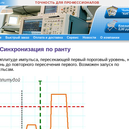
.ru
ТОЧНОСТЬ ДЛЯ ПРОФЕССИОНАЛОВ
Чит
"КИ
Корзи
0,00 ру
е
Быстрый заказ
Оплата и доставка
Сервис
Новости
О компании
Синхронизация по ранту
амплитуде импульса, пересекающей первый пороговый уровень, н
ь до повторного пересечения первого. Возможен запуск по
ульсам.