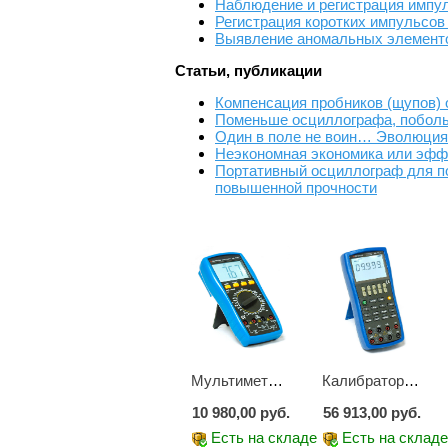
Наблюдение и регистрация импу
Регистрация коротких импульсо
Выявление аномальных элементо
Статьи, публикации
Компенсация пробников (щупов)
Поменьше осциллографа, побол
Один в поле не воин… Эволюция
Неэкономная экономика или эфф
Портативный осциллограф для по
повышенной прочности
Мультиметр цифровой АМ-1083
Калибратор АМ-7111
10 980,00 руб.
56 913,00 руб.
Есть на складе
Есть на склад