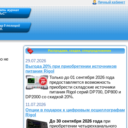
Личный кабинет
ать журнал
ПиС"
на
0 позиций
б.
Распродажи, скидки, спецпредложения
о не
29.07.2026
Выгода 20% при приобретении источников
питания Rigol
Только до 01 сентября 2026 года
предоставляется возможность
приобрести складские источники
питания Rigol серий DP700, DP800 и
DP2000 со скидкой 20%.
11.07.2026
Опции в подарок к цифровым осциллографам
Rigol
До
30 сентября
2026
года
при
приобретении четырехканального