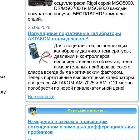
осциллографа Rigol серий MSO5000,
DS/MSO7000 и MSO8000 каждый
покупатель получит
БЕСПЛАТНО!
комплект
опций.
25.06.2026
Популярные портативные калибраторы
АКТАКОМ стали дешевле!
Для специалистов, выполняющих
калибровку датчиков температуры,
давления и контроллеров
непосредственно на объектах, цена
измерительных приборов высокого
класса всегда была критическим фактором.
вых
Теперь портативные высокоточные калибраторы
процессов АКТАКОМ АМ-7025 и АМ-7111 можно
приобрести по новой привлекательной цене!
огут
Все новости
Мне нужно измерить...
Измерения в схемах с плавающим
потенциалом с помощью дифференциальных
пробников