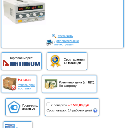
Увеличить
Дополнительные
иллюстрации
Торговая марка:
Срок гарантии:
12 месяцев
На заказ
Розничная цена (с НДС):
Узнать срок
По запросу
поставки
с поверкой
+ 3 599,00 руб.
Госреестр:
84180-21
Срок поверки: 14 рабочих дней