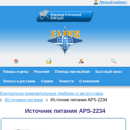
Личный кабинет
Корзина
0 позиций
0,00 руб.
Товары и цены
Решения
Помощь при выборе
Быстрый заказ
Оплата и доставка
Сервис
Новости
О компании
Контрольно-измерительные приборы и аксессуары
Источники питания
Источник питания APS-2234
Источник питания APS-2234