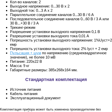
Кол-во каналов: 2
Выходное напряжение: 0...30 В х 2
Выходной ток: 0...3 А х 2
Параллельное соединение каналов 0...30 В / 6 А
Последовательное соединение каналов 0...60 В / 3 А или
30 В...+30 В / 3 А
Трекинг-режим
Разрешение установки выходного напряжения 0,1 В
Разрешение установки выходного тока 0,01 А
Погрешность установки выходного напряжения: 1%Uуст+2
eмр
Погрешность установки выходного тока: 2% Iуст + 2 емр
Пульсация + шум
по напряжению (среднеквадратичное
значение), не более 10 мВ
Питание: 220±22 В
Масса: 9 кг
Габаритные размеры: 385х268х164 мм.
Стандартная комплектация
Источник питания
Кабель питания
Эксплуатационный документ
Комплектация прибора может быть изменена производителем без