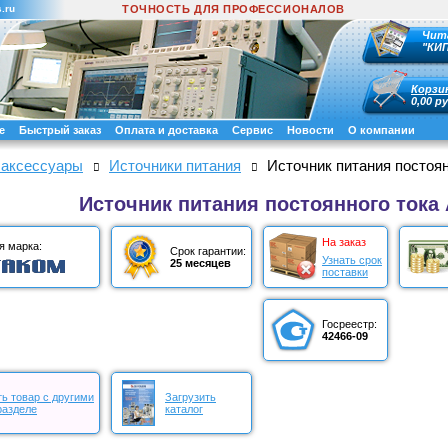
.ru
ТОЧНОСТЬ ДЛЯ ПРОФЕССИОНАЛОВ
Чит
"КИ
Корзи
0,00 ру
е
Быстрый заказ
Оплата и доставка
Сервис
Новости
О компании
 аксессуары
Источники питания
Источник питания постоян
Источник питания постоянного тока 
На заказ
я марка:
Срок гарантии:
Узнать срок
25 месяцев
поставки
Госреестр:
42466-09
ь товар с другими
Загрузить
разделе
каталог