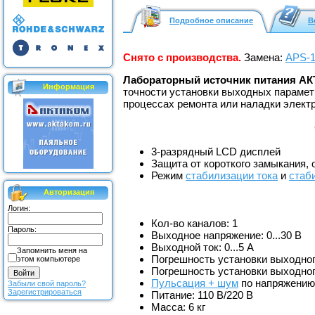
Подробное описание
В
Снято с производства.
Замена:
APS-1
Лабораторный источник питания А
Информация
точности установки выходных парамет
процессах ремонта или наладки элект
3-разрядный LСD дисплей
Защита от короткого замыкания, 
Режим
стабилизации тока
и
стаб
Авторизация
Логин:
Кол-во каналов: 1
Пароль:
Выходное напряжение: 0...30 В
Выходной ток: 0...5 А
Запомнить меня на
Погрешность установки выходно
этом компьютере
Погрешность установки выходного
Пульсация + шум
по напряжению 
Забыли свой пароль?
Зарегистрироваться
Питание: 110 В/220 В
Масса: 6 кг