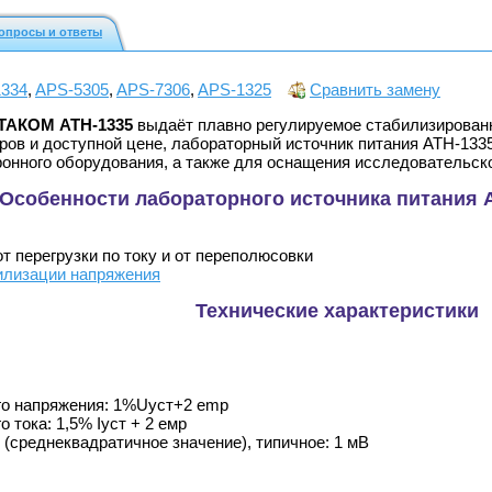
опросы и ответы
334
,
APS-5305
,
APS-7306
,
APS-1325
Сравнить замену
КТАКОМ АТН-1335
выдаёт плавно регулируемое стабилизированн
ров и доступной цене, лабораторный источник питания АТН-13
ронного оборудования, а также для оснащения исследовательск
Особенности лабораторного источника питания
от перегрузки по току и от переполюсовки
илизации напряжения
Технические характеристики
го напряжения: 1%Uуст+2 emp
 тока: 1,5% Iуст + 2 емр
(среднеквадратичное значение), типичное: 1 мВ