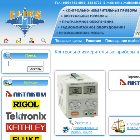
Тел.:
(495) 781-4969
,
344-6707
, E-mail:
eliks.mail@eliks
Товары и цены
Решения
Помощь при выбор
Контрольно-измерительные приборы и
Поиск
Торгова
Бренды
Увеличить
Сравнит
Дополнительные
в этом 
иллюстрации