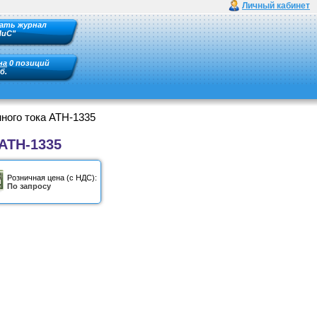
Личный кабинет
ать журнал
ПиС"
на
0 позиций
б.
ного тока АТН-1335
АТН-1335
Розничная цена (с НДС):
По запросу