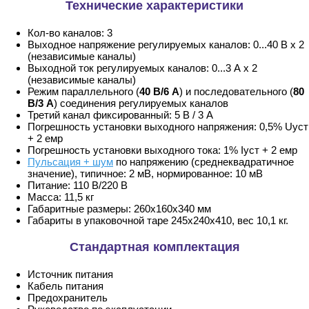
Технические характеристики
Кол-во каналов: 3
Выходное напряжение регулируемых каналов: 0...40 В х 2
(независимые каналы)
Выходной ток регулируемых каналов: 0...3 А х 2
(независимые каналы)
Режим параллельного (
40 В/6 А
) и последовательного (
80
В/3 А
) соединения регулируемых каналов
Третий канал фиксированный: 5 В / 3 А
Погрешность установки выходного напряжения: 0,5% Uуст
+ 2 емр
Погрешность установки выходного тока: 1% Iуст + 2 емр
Пульсация + шум
по напряжению (среднеквадратичное
значение), типичное: 2 мВ, нормированное: 10 мВ
Питание: 110 В/220 В
Масса: 11,5 кг
Габаритные размеры: 260х160х340 мм
Габариты в упаковочной таре 245х240х410, вес 10,1 кг.
Стандартная комплектация
Источник питания
Кабель питания
Предохранитель