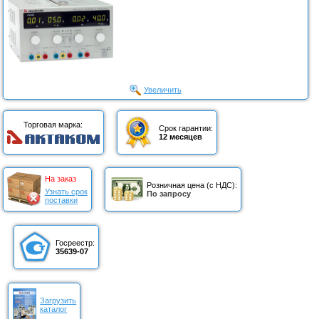
Увеличить
Торговая марка:
Срок гарантии:
12 месяцев
На заказ
Розничная цена (с НДС):
Узнать срок
По запросу
поставки
Госреестр:
35639-07
Загрузить
каталог