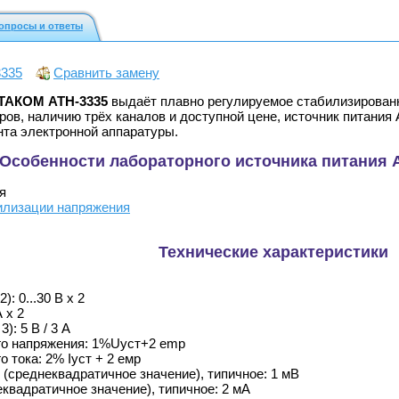
опросы и ответы
335
Сравнить замену
КТАКОМ АТН-3335
выдаёт плавно регулируемое стабилизированн
ров, наличию трёх каналов и доступной цене, источник питани
та электронной аппаратуры.
Особенности лабораторного источника питания
я
илизации напряжения
Технические характеристики
: 0...30 В х 2
А х 2
): 5 В / 3 А
го напряжения: 1%Uуст+2 emp
 тока: 2% Iуст + 2 емр
(среднеквадратичное значение), типичное: 1 мВ
квадратичное значение), типичное: 2 мА