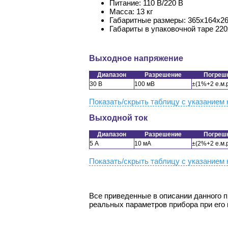
Питание: 110 В/220 В
Масса: 13 кг
Габаритные размеры: 365х164х2
Габариты в упаковочной таре 220х
Выходное напряжение
Диапазон
Разрешение
Погреш
30 В
100 мВ
±(1%+2 е.м.р
Показать/скрыть таблицу с указанием 
Выходной ток
Диапазон
Разрешение
Погреш
5 А
10 мА
±(2%+2 е.м.р
Показать/скрыть таблицу с указанием 
Все приведенные в описании данного 
реальных параметров прибора при его