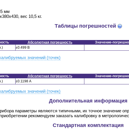
65 мм
380х430, вес 10,5 кг.
Таблицы погрешностей
ность
Абсолютная погрешность
Значение-погрешно
.)
±0.499 В
калибруемых значений (точек)
ность
Абсолютная погрешность
Значение-погрешно
.)
±0.1198 А
калибруемых значений (точек)
Дополнительная информация
прибора параметры являются типичными, их точное значение оп
 приобретении рекомендуем заказать калибровку в метрологиче
Стандартная комплектация