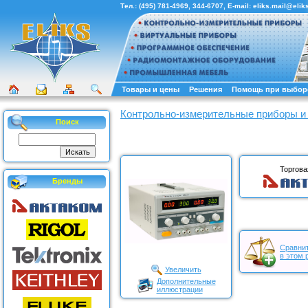
Тел.:
(495) 781-4969
,
344-6707
, E-mail:
eliks.mail@eliks
Товары и цены
Решения
Помощь при выбор
Контрольно-измерительные приборы и
Поиск
Торгова
Бренды
Сравнит
в этом 
Увеличить
Дополнительные
иллюстрации