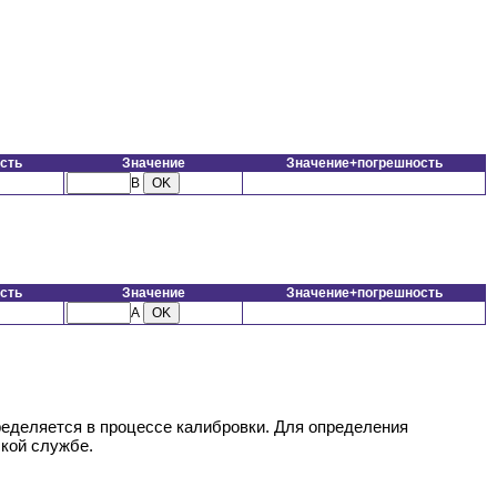
сть
Значение
Значение+погрешность
В
сть
Значение
Значение+погрешность
А
ределяется в процессе калибровки. Для определения
ской службе.