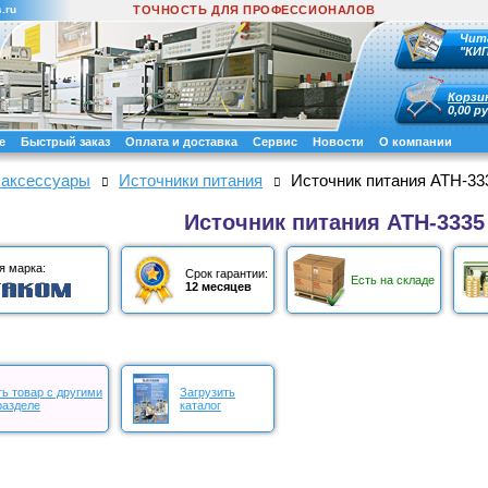
.ru
ТОЧНОСТЬ ДЛЯ ПРОФЕССИОНАЛОВ
Чит
"КИ
Корзи
0,00 ру
е
Быстрый заказ
Оплата и доставка
Сервис
Новости
О компании
 аксессуары
Источники питания
Источник питания АТН-33
Источник питания АТН-3335
я марка:
Срок гарантии:
Есть на складе
12 месяцев
ь товар с другими
Загрузить
разделе
каталог