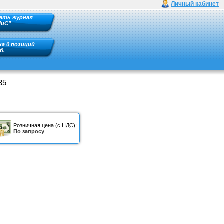
Личный кабинет
ать журнал
ПиС"
на
0 позиций
б.
35
Розничная цена (с НДС):
По запросу