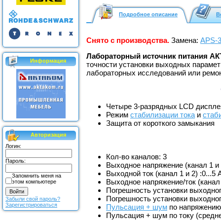
Подробное описание
В
Снято с производства.
Замена:
APS-3
Лабораторный источник питания А
Информация
точности установки выходных парамет
лабораторных исследований или ремон
Четыре 3-разрядных LСD диспле
Режим
стабилизации тока
и
стаб
Защита от короткого замыкания
Авторизация
Логин:
Кол-во каналов: 3
Пароль:
Выходное напряжение (канал 1 и 2)
Выходной ток (канал 1 и 2) :0...5 
Запомнить меня на
Выходное напряжение/ток (канал 3
этом компьютере
Погрешность установки выходно
Погрешность установки выходного
Забыли свой пароль?
Зарегистрироваться
Пульсация + шум
по напряжению 
Пульсация + шум по току (средне