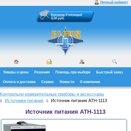
Личный кабинет
Корзина
0 позиций
0,00 руб.
Товары и цены
Решения
Помощь при выборе
Быстрый заказ
Оплата и доставка
Сервис
Новости
О компании
Контрольно-измерительные приборы и аксессуары
Источники питания
Источник питания АТН-1113
Источник питания АТН-1113