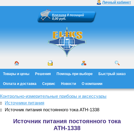
Личный кабинет
Корзина
0 позиций
0,00 руб.
Товары и цены
Решения
Помощь при выборе
Быстрый заказ
Оплата и доставка
Сервис
Новости
О компании
Контрольно-измерительные приборы и аксессуары
Источники питания
Источник питания постоянного тока АТН-1338
Источник питания постоянного тока
АТН-1338