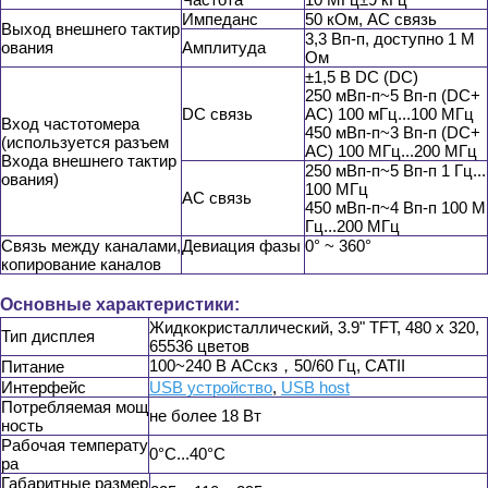
Импеданс
50 кОм, AC связь
Выход внешнего тактир
3,3 Вп-п, доступно 1 М
ования
Амплитуда
Ом
±1,5 В DC (DC)
250 мВп-п~5 Вп-п (DC+
DC связь
AC) 100 мГц...100 МГц
Вход частотомера
450 мВп-п~3 Вп-п (DC+
(используется разъем
AC) 100 МГц...200 МГц
Входа внешнего тактир
250 мВп-п~5 Вп-п 1 Гц...
ования)
100 МГц
AC связь
450 мВп-п~4 Вп-п 100 М
Гц...200 МГц
Связь между каналами,
Девиация фазы
0° ~ 360°
копирование каналов
Основные характеристики:
Жидкокристаллический, 3.9" TFT, 480 х 320,
Тип дисплея
65536 цветов
100~240 В АСскз，50/60 Гц, CATII
Питание
Интерфейс
USB устройство
,
USB host
Потребляемая мощ
не более 18 Вт
ность
Рабочая температу
0°C...40°C
ра
Габаритные размер