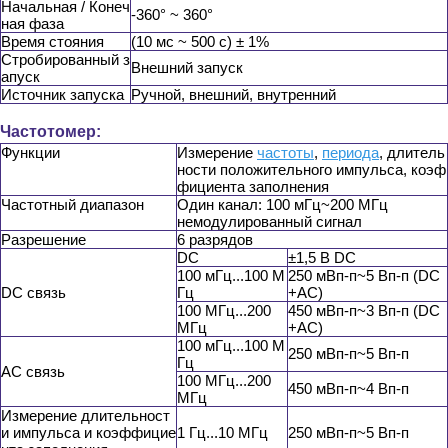
Начальная / Конеч
-360° ~ 360°
ная фаза
Время стояния
(10 мс ~ 500 с) ± 1%
Стробированный з
Внешний запуск
апуск
Источник запуска
Ручной, внешний, внутренний
Частотомер:
Функции
Измерение
частоты
,
периода
, длитель
ности положительного импульса, коэф
фициента заполнения
Частотный диапазон
Один канал: 100 мГц~200 МГц
немодулированный сигнал
Разрешение
6 разрядов
DC
±1,5 В DC
100 мГц...100 М
250 мВп-п~5 Вп-п (DC
DC связь
Гц
+AC)
100 МГц...200
450 мВп-п~3 Вп-п (DC
МГц
+AC)
100 мГц...100 М
250 мВп-п~5 Вп-п
Гц
AC связь
100 МГц...200
450 мВп-п~4 Вп-п
МГц
Измерение длительност
и импульса и коэффицие
1 Гц...10 МГц
250 мВп-п~5 Вп-п