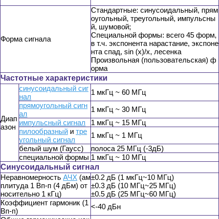
Стандартные: синусоидальный, прям
оугольный, треугольный, импульсны
й, шумовой;
Специальной формы: всего 45 форм,
Форма сигнала
в т.ч. экспонента нарастание, экспоне
нта спад, sin (x)/x, лесенка
Произвольная (пользовательская) ф
орма
Частотные характеристики
синусоидальный
сиг
1 мкГц ~ 60 МГц
нал
прямоугольный сигн
1 мкГц ~ 30 МГц
ал
Диап
импульсный сигнал
1 мкГц ~ 15 МГц
азон
пилообразный
и
тре
1 мкГц ~ 1 МГц
угольный сигнал
белый шум (Гаусс)
полоса 25 МГц (-3дБ)
специальной формы
1 мкГц ~ 10 МГц
Синусоидальный сигнал
Неравномерность
АЧХ
(ам
±0.2 дБ (1 мкГц~10 МГц)
плитуда 1 Вп-п (4 дБм) от
±0.3 дБ (10 МГц~25 МГц)
носительно 1 кГц)
±0.5 дБ (25 МГц~60 МГц)
Коэффициент гармоник (1
<-40 дБн
Вп-п)