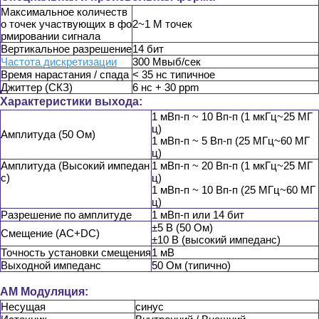
Максимальное количеств
о точек участвующих в фо
2~1 М точек
рмировании сигнала
Вертикальное разрешение
14 бит
Частота дискретизации
300 Мвыб/сек
Время нарастания / спада
< 35 нс типичное
Джиттер (СКЗ)
6 нс + 30 ppm
Характеристики выхода:
1 мВп-п ~ 10 Вп-п (1 мкГц~25 МГ
ц)
Амплитуда (50 Ом)
1 мВп-п ~ 5 Вп-п (25 МГц~60 МГ
ц)
Амплитуда (Высокий импедан
1 мВп-п ~ 20 Вп-п (1 мкГц~25 МГ
с)
ц)
1 мВп-п ~ 10 Вп-п (25 МГц~60 МГ
ц)
Разрешение по амплитуде
1 мВп-п или 14 бит
±5 В (50 Ом)
Смещение (AC+DC)
±10 В (высокий импеданс)
Точность установки смещения
1 мВ
Выходной импеданс
50 Ом (типично)
AM Модуляция:
Несущая
синус