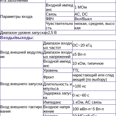
нта заполнения
Входной импед
1 МОм
анс
Связь
AC, DC
Параметры входа
ФВЧ
Вкл/Выкл
Чувствительно
низкая, средняя, высо
сть
кая
Диапазон уровня запуска
±2,5 В
Входы/выходы:
Диапазон входн
DC~20 кГц
ых частот
Вход внешней модуляц
Диапазон входн
±5 Вп-п
ии
ых напряжений
Входной импед
10 кОм, типичное
анс
Уровень
TTL
нарастающий или спад
Фронт
ающий (по выбору)
Вход внешнего запуска
Длительность и
>100 нс
мпульса
Задержка запус
0 нс~60 с
ка
Импеданс
1 кОм, AC связь
Вход внешнего тактиро
Входное напря
100 мВп-п~5 Вп-п
вания
жение
Частота
10 МГц±9 кГц