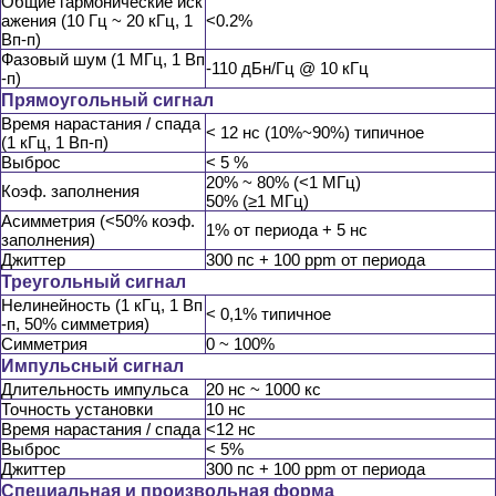
Общие гармонические иск
ажения (10 Гц ~ 20 кГц, 1
<0.2%
Вп-п)
Фазовый шум (1 МГц, 1 Вп
-110 дБн/Гц @ 10 кГц
-п)
Прямоугольный сигнал
Время нарастания / спада
< 12 нс (10%~90%) типичное
(1 кГц, 1 Вп-п)
Выброс
< 5 %
20% ~ 80% (<1 МГц)
Коэф. заполнения
50% (≥1 МГц)
Асимметрия (<50% коэф.
1% от периода + 5 нс
заполнения)
Джиттер
300 пс + 100 ppm от периода
Треугольный сигнал
Нелинейность (1 кГц, 1 Вп
< 0,1% типичное
-п, 50% симметрия)
Симметрия
0 ~ 100%
Импульсный сигнал
Длительность импульса
20 нс ~ 1000 кс
Точность установки
10 нс
Время нарастания / спада
<12 нс
Выброс
< 5%
Джиттер
300 пс + 100 ppm от периода
Специальная и произвольная форма