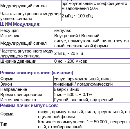
прямоугольный с коэффициенто
Модулирующий сигнал
м заполнения 50%
Частота внутреннего модулир
2 мГц ~ 100 кГц
ующего сигнала
ШИМ Модуляция:
Несущая
импульс
Источник
Внутренний / Внешний
синус, прямоугольный, пила, треугол
Модулирующий сигнал
ьный, специальной формы
Частота внутреннего моду
2 мГц ~ 20 кГц
лирующего сигнала
Ширина девиации
0 нс ~ 200 мксек
Режим свипирования (качания):
Форма
синус, прямоугольный, пила
Закон
линейный / логарифмический
Направление
Вверх / Вниз
Время свипирования
1 мс ~ 500 с + 0.1%
Источник запуска
Ручной, внешний, внутренний
Режим пачек импульсов:
синус, прямоугольный, пила, треугольный, сп
Форма
ециальной формы
Количество импульсов: 1 ~ 50 000 , непрерыв
Тип
ный, стробированный