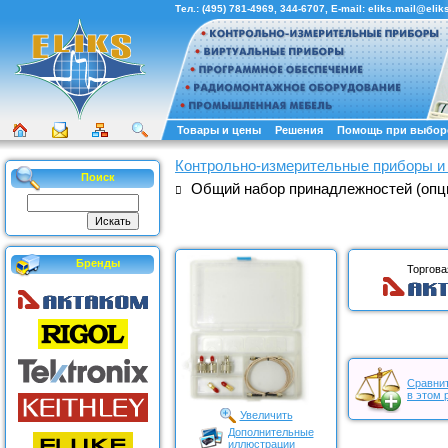
Тел.:
(495) 781-4969
,
344-6707
, E-mail:
eliks.mail@eliks
Товары и цены
Решения
Помощь при выбор
Контрольно-измерительные приборы и
Поиск
Общий набор принадлежностей (опц
Бренды
Торгова
Сравнит
в этом 
Увеличить
Дополнительные
иллюстрации