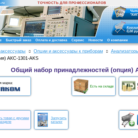
.ru
ТОЧНОСТЬ ДЛЯ ПРОФЕССИОНАЛОВ
Чит
"КИ
Корзи
0,00 ру
е
Быстрый заказ
Оплата и доставка
Сервис
Новости
О компании
 аксессуары
Опции и аксессуары к приборам
Анализаторы
ия) АКС-1301-AKS
Общий набор принадлежностей (опция) 
я марка:
Есть на складе
ь товар с другими
Загрузить
разделе
каталог