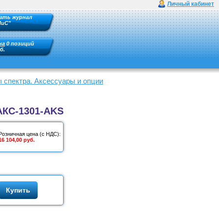
Личный кабинет
ать журнал
ПиС"
на
0 позиций
б.
 спектра. Аксессуары и опции
АКС-1301-AKS
Розничная цена (с НДС):
16 104,00 руб.
Купить