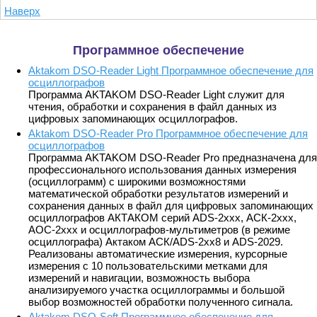
Наверх
Программное обеспечение
Aktakom DSO-Reader Light Программное обеспечение для
осциллографов
Программа AKTAKOM DSO-Reader Light служит для
чтения, обработки и сохранения в файл данных из
цифровых запоминающих осциллографов.
Aktakom DSO-Reader Pro Программное обеспечение для
осциллографов
Программа AKTAKOM DSO-Reader Pro предназначена для
профессионального использования данных измерения
(осциллограмм) с широкими возможностями
математической обработки результатов измерений и
сохранения данных в файл для цифровых запоминающих
осциллографов АКТАКОМ серий ADS-2ххх, АСК-2ххх,
АОС-2ххх и осциллографов-мультиметров (в режиме
осциллографа) Актаком АСК/ADS-2xx8 и ADS-2029.
Реализованы автоматические измерения, курсорные
измерения с 10 пользовательскими метками для
измерений и навигации, возможность выбора
анализируемого участка осциллограммы и большой
выбор возможностей обработки полученного сигнала.
Aktakom DSO-Soft Программное обеспечение для