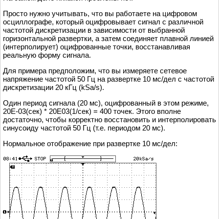
Просто нужно учитывать, что вы работаете на цифровом
осциллографе, который оцифровывает сигнал с различной
частотой дискретизации в зависимости от выбранной
горизонтальной развертки, а затем соединяет плавной линией
(интерполирует) оцифрованные точки, восстанавливая
реальную форму сигнала.
Для примера предположим, что вы измеряете сетевое
напряжение частотой 50 Гц на развертке 10 мс/дел с частотой
дискретизации 20 кГц (kSa/s).
Один период сигнала (20 мс), оцифрованный в этом режиме,
20Е-03(сек) * 20Е03(1/сек) = 400 точек. Этого вполне
достаточно, чтобы корректно восстановить и интерполировать
синусоиду частотой 50 Гц (т.е. периодом 20 мс).
Нормальное отображение при развертке 10 мс/дел: