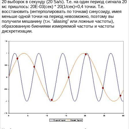
20 выборок в секунду (20 Sa/s). Т.е. на один период сигнала 20
мс пришлось: 20Е-03(сек) * 20(1/сек)=0,4 точки. Т.е.
восстановить (интерполировать по точкам) синусоиду, имея
меньше одной точки на период невозможно, поэтому вы
получили мешанину (т.н. "aliasing" или ложные частоты),
образованную биениями измеряемой частоты и частоты
дискретизации.