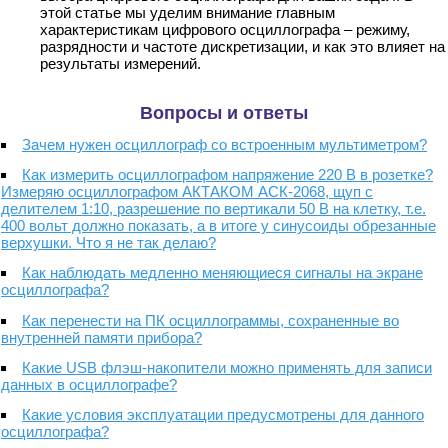
этой статье мы уделим внимание главным
характеристикам цифрового осциллографа – режиму,
разрядности и частоте дискретизации, и как это влияет на
результаты измерений.
Вопросы и ответы
Зачем нужен осциллограф со встроенным мультиметром?
Как измерить осциллографом напряжение 220 В в розетке?
Измеряю осциллографом АКТАКОМ АСК-2068, щуп с
делителем 1:10, разрешение по вертикали 50 В на клетку, т.е.
400 вольт должно показать, а в итоге у синусоиды обрезанные
верхушки. Что я не так делаю?
Как наблюдать медленно меняющиеся сигналы на экране
осциллографа?
Как перенести на ПК осциллограммы, сохраненные во
внутренней памяти прибора?
Какие USB флэш-накопители можно применять для записи
данных в осциллографе?
Какие условия эксплуатации предусмотрены для данного
осциллографа?