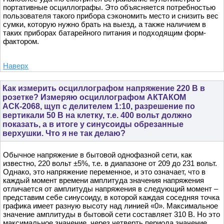
портативные осциллографы. Это объясняется потребностью
пользователя такого прибора сэкономить место и снизить вес
сумки, которую нужно брать на выезд, а также наличием в
таких приборах батарейного питания и подходящим форм-
фактором.
Наверх
Как измерить осциллографом напряжение 220 В в
розетке? Измеряю осциллографом АКТАКОМ
АСК-2068, щуп с делителем 1:10, разрешение по
вертикали 50 В на клетку, т.е. 400 вольт должно
показать, а в итоге у синусоиды обрезанные
верхушки. Что я не так делаю?
Обычное напряжение в бытовой однофазной сети, как
известно, 220 вольт ±5%, т.е. в диапазоне от 209 до 231 вольт.
Однако, это напряжение переменное, и это означает, что в
каждый момент времени амплитуда значения напряжения
отличается от амплитуды напряжения в следующий момент –
представим себе синусоиду, в которой каждая соседняя точка
графика имеет разную высоту над линией «0». Максимальное
значение амплитуды в бытовой сети составляет 310 В. Но это
максимальное значение, через четверть периода значение