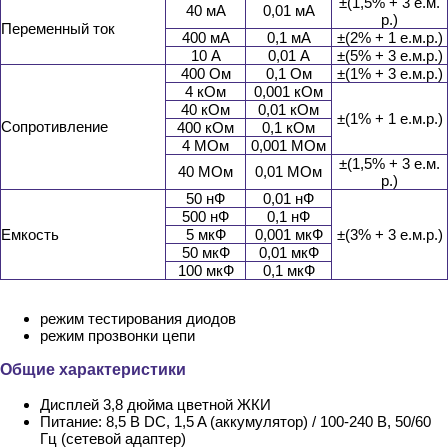
±(1,5% + 3 е.м.
40 мА
0,01 мА
р.)
Переменный ток
400 мА
0,1 мА
±(2% + 1 е.м.р.)
10 А
0,01 А
±(5% + 3 е.м.р.)
400 Ом
0,1 Ом
±(1% + 3 е.м.р.)
4 кОм
0,001 кОм
40 кОм
0,01 кОм
±(1% + 1 е.м.р.)
Сопротивление
400 кОм
0,1 кОм
4 МОм
0,001 МОм
±(1,5% + 3 е.м.
40 МОм
0,01 МОм
р.)
50 нФ
0,01 нФ
500 нФ
0,1 нФ
Емкость
5 мкФ
0,001 мкФ
±(3% + 3 е.м.р.)
50 мкФ
0,01 мкФ
100 мкФ
0,1 мкФ
режим тестирования диодов
режим прозвонки цепи
Общие характеристики
Дисплей 3,8 дюйма цветной ЖКИ
Питание: 8,5 В DC, 1,5 A (аккумулятор) / 100-240 В, 50/60
Гц (сетевой адаптер)