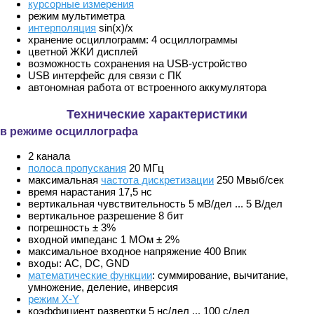
курсорные измерения
режим мультиметра
интерполяция
sin(x)/x
хранение осциллограмм: 4 осциллограммы
цветной ЖКИ дисплей
возможность сохранения на USB-устройство
USB интерфейс для связи с ПК
автономная работа от встроенного аккумулятора
Технические характеристики
в режиме осциллографа
2 канала
полоса пропускания
20 МГц
максимальная
частота дискретизации
250 Мвыб/сек
время нарастания 17,5 нс
вертикальная чувствительность 5 мВ/дел ... 5 В/дел
вертикальное разрешение 8 бит
погрешность ± 3%
входной импеданс 1 МОм ± 2%
максимальное входное напряжение 400 Впик
входы: АС, DC, GND
математические функции
: суммирование, вычитание,
умножение, деление, инверсия
режим X-Y
коэффициент развертки 5 нс/дел ... 100 с/дел