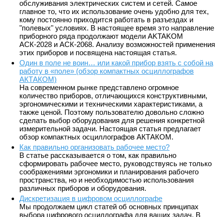
обслуживания электрических систем и сетей. Самое
главное то, что их использование очень удобно для тех,
кому постоянно приходится работать в разъездах и
"полевых" условиях. В настоящее время это направление
приборного ряда продолжают модели AKTAKOM
АСК-2028 и АСК-2068. Анализу возможностей применения
этих приборов и посвящена настоящая статья.
Один в поле не воин… или какой прибор взять с собой на
работу в «поле» (обзор компактных осциллографов
АКТАКОМ)
На современном рынке представлено огромное
количество приборов, отличающихся конструктивными,
эргономическими и техническими характеристиками, а
также ценой. Поэтому пользователю довольно сложно
сделать выбор оборудования для решения конкретной
измерительной задачи. Настоящая статья предлагает
обзор компактных осциллографов АКТАКОМ.
Как правильно организовать рабочее место?
В статье рассказывается о том, как правильно
сформировать рабочее место, руководствуясь не только
соображениями эргономики и планирования рабочего
пространства, но и необходимостью использования
различных приборов и оборудования.
Дискретизация в цифровом осциллографе
Мы продолжаем цикл статей об основных принципах
выбора цифрового осциллографа для ваших задач. В