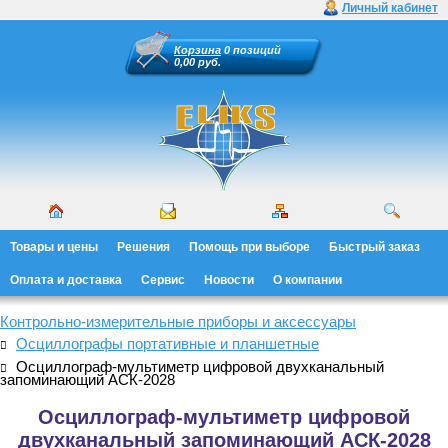
Личный кабинет
Корзина
0 позиций
0,00 руб.
Товары и цены
Решения
Помощь при выборе
Быстрый заказ
Оплата и доставка
Сервис
Новости
О компании
Контрольно-измерительные приборы и аксессуары
Осциллографы портативные и планшетные
Осциллограф-мультиметр цифровой двухканальный
запоминающий АСК-2028
Осциллограф-мультиметр цифровой
двухканальный запоминающий АСК-2028