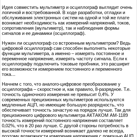
Идея совместить мультиметр и осциллограф выглядит очень
логичной и востребованной. В ходе разработки, отладки и
обслуживания электронных систем на одной и той же плате
возникает необходимость как измерений напряжений, токов,
сопротивления (мультиметр), так и наблюдения формы
сигналов и ее динамики (осциллограф).
Нужен ли осциллограф со встроенным мультиметром? Ведь
цифровой осциллограф сам способен выполнять некоторые
функции мультиметра, а именно – измерять постоянное и
переменное напряжение, измерять частоту сигнала. Если к
осциллографу подключить токовые пробники, это расширит
его возможности измерением постоянного и переменного
тока…
Начнем с того, что аналого-цифровое преобразование у
осциллографа – скоростное и, как правило, 8-разрядное. Т.е.
точность одиночного измерения не превысит 0,4%. У
современных прецизионных мультиметров используются
медленные АЦП, но имеющие большую разрядность, что
обеспечивает точность зачастую на порядок лучше. Так для
прецизионного цифрового мультиметра АКТАКОМ АМ-1189
точность измерений постоянного напряжения составляет
0,02%, что в 20 раз лучше. С другой стороны потребность в
высокой точности измерений возникает далеко не всегда,
поэтому возможности измерения напряжения с помощью АЦП