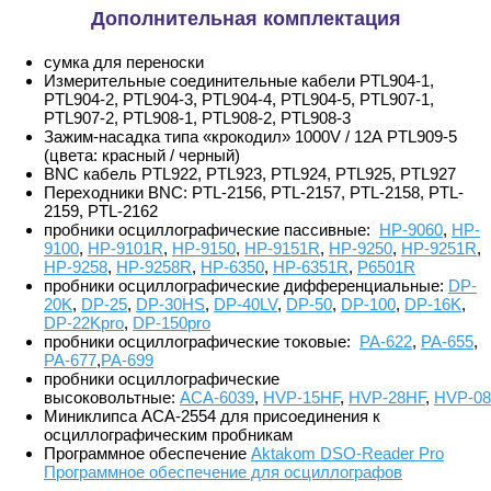
Дополнительная комплектация
сумка для переноски
Измерительные соединительные кабели PTL904-1,
PTL904-2, PTL904-3, PTL904-4, PTL904-5, PTL907-1,
PTL907-2, PTL908-1, PTL908-2, PTL908-3
Зажим-насадка типа «крокодил» 1000V / 12А PTL909-5
(цвета: красный / черный)
BNC кабель PTL922, PTL923, PTL924, PTL925, PTL927
Переходники BNC: PTL-2156, PTL-2157, PTL-2158, PTL-
2159, PTL-2162
пробники осциллографические пассивные:
HP-9060
,
HP-
9100
,
HP-9101R
,
HP-9150
,
HP-9151R
,
HP-9250
,
HP-9251R
,
HP-9258
,
HP-9258R
,
HP-6350
,
HP-6351R
,
P6501R
пробники осциллографические дифференциальные:
DP-
20K
,
DP-25
,
DP-30HS
,
DP-40LV
,
DP-50
,
DP-100
,
DP-16K
,
DP-22Kpro
,
DP-150pro
пробники осциллографические токовые:
PA-622
,
PA-655
,
PA-677
,
PA-699
пробники осциллографические
высоковольтные:
АСА-6039
,
HVP-15HF
,
HVP-28HF
,
HVP-08
Миниклипса АСА-2554 для присоединения к
осциллографическим пробникам
Программное обеспечение
Aktakom DSO-Reader Pro
Программное обеспечение для осциллографов