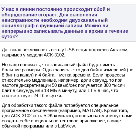
У нас в линии постоянно происходит сбой и
оборудование сгорает. Для выявления
неисправности необходим двухканальный
осциллограф с функцией записи. Можно ли
непрерывно записывать данные в архив в течение
суток?
Да, такая возможность есть у USB осциллографов Актаком,
например у модели АСК-3102.
Но надо понимать, что записанный файл будет иметь
большие размеры. Одна запись - это два байта измерений (по
8 бит на канал) и 4 байта – метка времени. Если процессы
относительно медленные, например, доли секунд, то при
частоте дискретизации 50 квыб/сек получается 300 тысяч
байт в секунду, или 18 МБ в минуту, или 1 ГБ в час, что
соответствует 24 Гб в сутки.
Для обработки такого файла потребуется специальное
программное обеспечение (например, MATLAB). Кроме того,
для ACK-3102 есть SDK комплект, и пользователи могут сами
создать себе специальное тестовое приложение, в виде
обычной программы или в LabView.