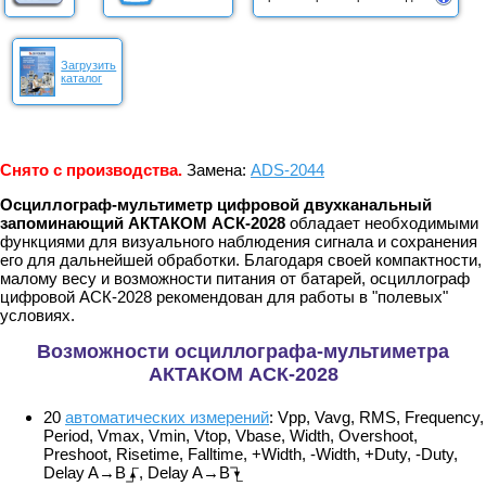
Загрузить
каталог
Снято с производства.
Замена:
ADS-2044
Осциллограф-мультиметр цифровой двухканальный
запоминающий АКТАКОМ АСК-2028
обладает необходимыми
функциями для визуального наблюдения сигнала и сохранения
его для дальнейшей обработки. Благодаря своей компактности,
малому весу и возможности питания от батарей, осциллограф
цифровой АСК-2028 рекомендован для работы в "полевых"
условиях.
Возможности осциллографа-мультиметра
АКТАКОМ АСК-2028
20
автоматических измерений
: Vpp, Vavg, RMS, Frequency,
Period, Vmax, Vmin, Vtop, Vbase, Width, Overshoot,
Preshoot, Risetime, Falltime, +Width, -Width, +Duty, -Duty,
Delay A→B
, Delay A→B