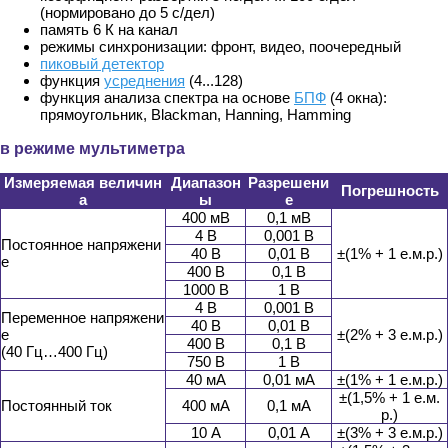
(нормировано до 5 с/дел)
память 6 К на канал
режимы синхронизации: фронт, видео, поочередный
пиковый детектор
функция
усреднения
(4...128)
функция анализа спектра на основе
БПФ
(4 окна):
прямоугольник, Blackman, Hanning, Hamming
в режиме мультиметра
Измеряемая величин
Диапазон
Разрешени
Погрешность
а
ы
е
400 мВ
0,1 мВ
4 В
0,001 В
Постоянное напряжени
40 В
0,01 В
±(1% + 1 е.м.р.)
е
400 В
0,1 В
1000 В
1 В
4 В
0,001 В
Переменное напряжени
40 В
0,01 В
е
±(2% + 3 е.м.р.)
400 В
0,1 В
(40 Гц…400 Гц)
750 В
1 В
40 мА
0,01 мА
±(1% + 1 е.м.р.)
±(1,5% + 1 е.м.
Постоянный ток
400 мА
0,1 мА
р.)
10 А
0,01 А
±(3% + 3 е.м.р.)