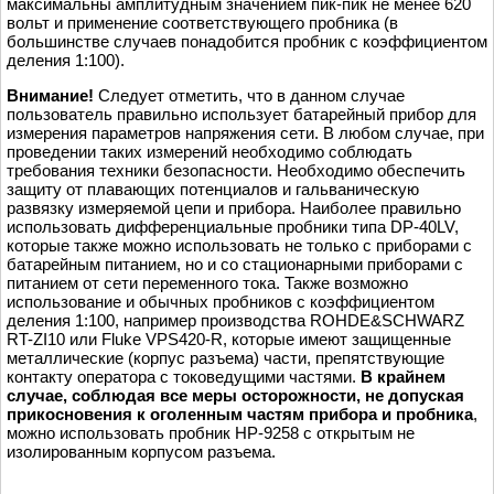
максимальны амплитудным значением пик-пик не менее 620
вольт и применение соответствующего пробника (в
большинстве случаев понадобится пробник с коэффициентом
деления 1:100).
Внимание!
Следует отметить, что в данном случае
пользователь правильно использует батарейный прибор для
измерения параметров напряжения сети. В любом случае, при
проведении таких измерений необходимо соблюдать
требования техники безопасности. Необходимо обеспечить
защиту от плавающих потенциалов и гальваническую
развязку измеряемой цепи и прибора. Наиболее правильно
использовать дифференциальные пробники типа DP-40LV,
которые также можно использовать не только с приборами с
батарейным питанием, но и со стационарными приборами с
питанием от сети переменного тока. Также возможно
использование и обычных пробников с коэффициентом
деления 1:100, например производства ROHDE&SCHWARZ
RT-ZI10 или Fluke VPS420-R, которые имеют защищенные
металлические (корпус разъема) части, препятствующие
контакту оператора с токоведущими частями.
В крайнем
случае, соблюдая все меры осторожности, не допуская
прикосновения к оголенным частям прибора и пробника
,
можно использовать пробник HP-9258 с открытым не
изолированным корпусом разъема.