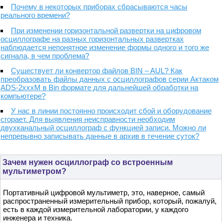
Почему в некоторых приборах сбрасываются часы
реального времени?
При изменении горизонтальной развертки на цифровом
осциллографе на разных горизонтальных развертках
наблюдается непонятное изменение формы одного и того же
сигнала, в чем проблема?
Существует ли конвертор файлов BIN – AUL? Как
преобразовать файлы данных с осциллографов серии Актаком
ADS-2xxxM в Bin формате для дальнейшей обработки на
компьютере?
У нас в линии постоянно происходит сбой и оборудование
сгорает. Для выявления неисправности необходим
двухканальный осциллограф с функцией записи. Можно ли
непрерывно записывать данные в архив в течение суток?
Зачем нужен осциллограф со встроенным
мультиметром?
Портативный цифровой мультиметр, это, наверное, самый
распространенный измерительный прибор, который, пожалуй,
есть в каждой измерительной лаборатории, у каждого
инженера и техника.