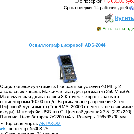
с поверкой
+ 6 039,00 руб.
Срок поверки: 14 рабочих дней
Купить
Есть на складе
Осциллограф цифровой ADS-2044
Осциллограф-мультиметр. Полоса пропускания 40 МГц. 2
аналоговых канала. Максимальная дискретизация 250 Мвыб/с.
Максимальная длина записи 8 К точек. Скорость захвата
осциллограмм 10000 осц/с. Вертикальное разрешение 8 бит.
Цифровой мультиметр (TrueRMS, 20000 отсчетов, независимые
входы). Интерфейс USB тип C. Цветной дисплей 3,5" (320x240).
Питание: Li-ion батарея 2x2200 мА·ч. Размеры 198x96x38 мм.
• Торговая марка:
АКТАКОМ
Госреестр: 95003-25
• Срок гарантии: 24 месяца