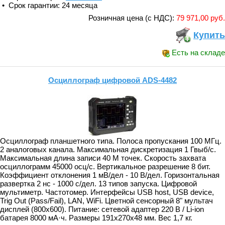
• Срок гарантии: 24 месяца
Розничная цена (с НДС):
79 971,00 руб.
Купить
Есть на складе
Осциллограф цифровой ADS-4482
Осциллограф планшетного типа. Полоса пропускания 100 МГц.
2 аналоговых канала. Максимальная дискретизация 1 Гвыб/с.
Максимальная длина записи 40 М точек. Скорость захвата
осциллограмм 45000 осц/с. Вертикальное разрешение 8 бит.
Коэффициент отклонения 1 мВ/дел - 10 В/дел. Горизонтальная
развертка 2 нс - 1000 с/дел. 13 типов запуска. Цифровой
мультиметр. Частотомер. Интерфейсы USB host, USB device,
Trig Out (Pass/Fail), LAN, WiFi. Цветной сенсорный 8" мультач
дисплей (800х600). Питание: сетевой адаптер 220 В / Li-ion
батарея 8000 мА·ч. Размеры 191x270x48 мм. Вес 1,7 кг.