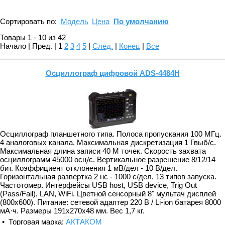
Сортировать по:
Модель
Цена
По умолчанию
Товары 1 - 10 из 42
Начало | Пред. |
1
2
3
4
5
|
След.
|
Конец
|
Все
Осциллограф цифровой ADS-4484H
Осциллограф планшетного типа. Полоса пропускания 100 МГц.
4 аналоговых канала. Максимальная дискретизация 1 Гвыб/с.
Максимальная длина записи 40 М точек. Скорость захвата
осциллограмм 45000 осц/с. Вертикальное разрешение 8/12/14
бит. Коэффициент отклонения 1 мВ/дел - 10 В/дел.
Горизонтальная развертка 2 нс - 1000 с/дел. 13 типов запуска.
Частотомер. Интерфейсы USB host, USB device, Trig Out
(Pass/Fail), LAN, WiFi. Цветной сенсорный 8" мультач дисплей
(800х600). Питание: сетевой адаптер 220 В / Li-ion батарея 8000
мА·ч. Размеры 191x270x48 мм. Вес 1,7 кг.
• Торговая марка:
АКТАКОМ