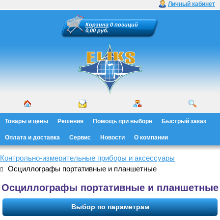
Личный кабинет
Корзина
0 позиций
0,00 руб.
Товары и цены
Решения
Помощь при выборе
Быстрый заказ
Оплата и доставка
Сервис
Новости
О компании
Контрольно-измерительные приборы и аксессуары
Осциллографы портативные и планшетные
Осциллографы портативные и планшетные
Выбор по параметрам