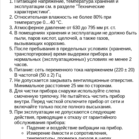
Питающее напряжение, температура хранения и
эксплуатации см. в разделе "Технические
характеристики".
Относительная влажность не более 80% при
температуре 0…40 °С.
Атмосферное давление от 630 до 795 мм рт. ст.
В помещениях хранения и эксплуатации не должно быть
пыли, паров кислот, щелочей, а также газов,
вызывающих коррозию.
После пребывания в предельных условиях (хранения,
транспортировки) время выдержки прибора в
нормальных (эксплуатационных) условиях не менее 2
часов.
Питание: сеть переменного тока напряжением (220 ± 20)
В частотой (50 ± 2) Гц
Не допускается закрывать вентиляционные отверстия.
Минимальное расстояние 25 мм по сторонам.
Для чистки прибора снаружи используйте слегка
смоченную тряпочку. Не пытайтесь чистить прибор
внутри. Перед чисткой отключите прибор от сети и
включайте только после полного высыхания.
При эксплуатации не допускаются следующие
действия, приводящие к отказу от гарантийного
обслуживания прибора:
Падение и воздействие вибрации на прибор.
Измерение ёмкости и сопротивления,
температуры, проверка диодов в цепях,