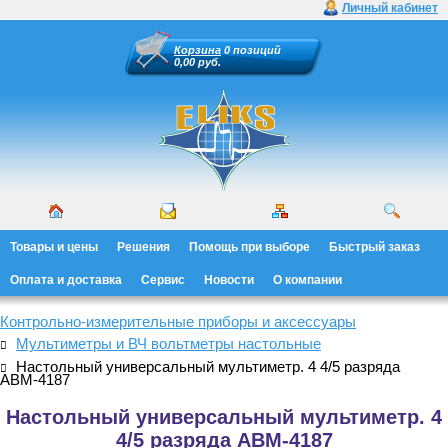
Личный кабинет
Корзина
0 позиций
0,00 руб.
Товары и цены
Решения
Помощь при выборе
Быстрый заказ
Оплата и доставка
Сервис
Новости
О компании
Контрольно-измерительные приборы и аксессуары
Мультиметры и ВЧ вольтметры настольные
Настольный универсальный мультиметр. 4 4/5 разряда
АВМ-4187
Настольный универсальный мультиметр. 4
4/5 разряда АВМ-4187