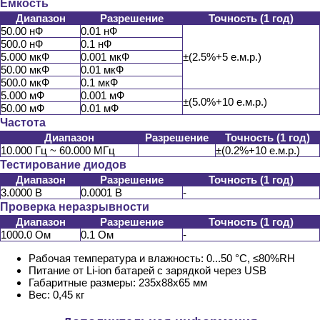
Ёмкость
Диапазон
Разрешение
Точность (1 год)
50.00 нФ
0.01 нФ
500.0 нФ
0.1 нФ
5.000 мкФ
0.001 мкФ
±(2.5%+5 е.м.р.)
50.00 мкФ
0.01 мкФ
500.0 мкФ
0.1 мкФ
5.000 мФ
0.001 мФ
±(5.0%+10 е.м.р.)
50.00 мФ
0.01 мФ
Частота
Диапазон
Разрешение
Точность (1 год)
10.000 Гц ~ 60.000 МГц
±(0.2%+10 е.м.р.)
Тестирование диодов
Диапазон
Разрешение
Точность (1 год)
3.0000 В
0.0001 В
-
Проверка неразрывности
Диапазон
Разрешение
Точность (1 год)
1000.0 Ом
0.1 Ом
-
Рабочая температура и влажность: 0...50 °C, ≤80%RH
Питание от Li-ion батарей с зарядкой через USB
Габаритные размеры: 235x88x65 мм
Вес: 0,45 кг