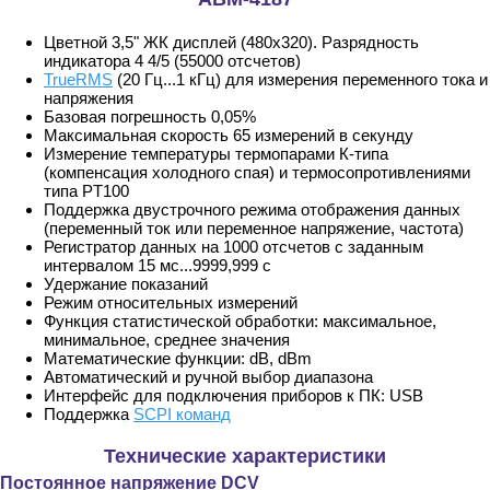
Цветной 3,5" ЖК дисплей (480х320). Разрядность
индикатора 4 4/5 (55000 отсчетов)
TrueRMS
(20 Гц...1 кГц) для измерения переменного тока и
напряжения
Базовая погрешность 0,05%
Максимальная скорость 65 измерений в секунду
Измерение температуры термопарами К-типа
(компенсация холодного спая) и термосопротивлениями
типа PT100
Поддержка двустрочного режима отображения данных
(переменный ток или переменное напряжение, частота)
Регистратор данных на 1000 отсчетов с заданным
интервалом 15 мс...9999,999 с
Удержание показаний
Режим относительных измерений
Функция статистической обработки: максимальное,
минимальное, среднее значения
Математические функции: dB, dBm
Автоматический и ручной выбор диапазона
Интерфейс для подключения приборов к ПК: USB
Поддержка
SCPI команд
Технические характеристики
Постоянное напряжение DCV