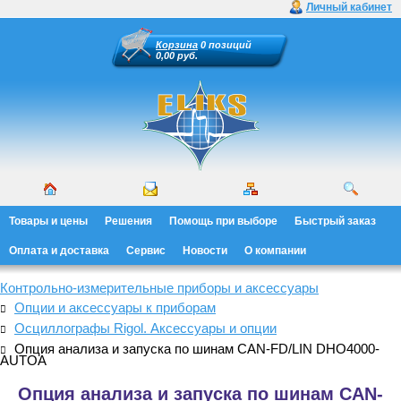
Личный кабинет
Корзина
0 позиций
0,00 руб.
Товары и цены
Решения
Помощь при выборе
Быстрый заказ
Оплата и доставка
Сервис
Новости
О компании
Контрольно-измерительные приборы и аксессуары
Опции и аксессуары к приборам
Осциллографы Rigol. Аксессуары и опции
Опция анализа и запуска по шинам CAN-FD/LIN DHO4000-
AUTOA
Опция анализа и запуска по шинам CAN-