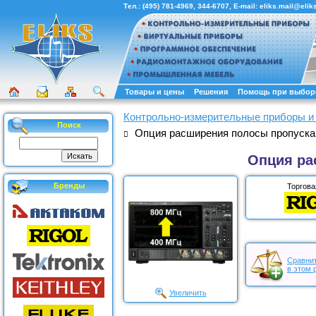
Тел.:
(495) 781-4969
,
344-6707
, E-mail:
eliks.mail@eliks
Товары и цены
Решения
Помощь при выбор
Контрольно-измерительные приборы и
Поиск
Опция расширения полосы пропуск
Опция ра
Бренды
Торгова
Сравнит
в этом 
Увеличить