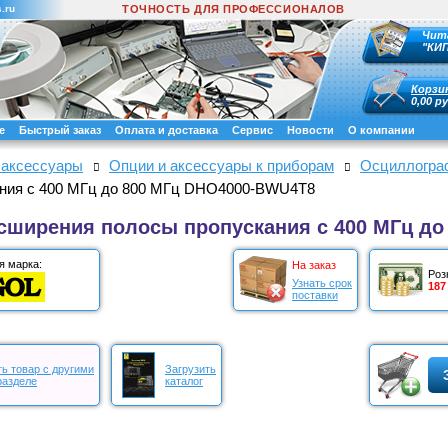
.ru
ТОЧНОСТЬ ДЛЯ ПРОФЕССИОНАЛОВ
Чит
"КИ
Корзи
0,00 ру
е
Быстрый заказ
Оплата и доставка
Сервис
Новости
О компании
 аксессуары
Опции и аксессуары к приборам
Осциллограф
ания с 400 МГц до 800 МГц DHO4000-BWU4T8
сширения полосы пропускания с 400 МГц д
я марка:
На заказ
Роз
Узнать срок
187
поставки
ь товар с другими
Загрузить
разделе
каталог