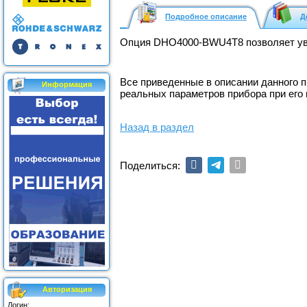
Подробное описание
Д
Опция DHO4000-BWU4T8 позволяет уве
Все приведенные в описании данного 
Информация
реальных параметров прибора при его
Назад в раздел
Поделиться:
Авторизация
Логин: