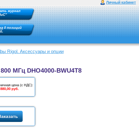
Личный кабинет
ать журнал
ПиС"
на
0 позиций
б.
ы Rigol. Аксессуары и опции
о 800 МГц DHO4000-BWU4T8
ничная цена (с НДС):
 880,00 руб.
Заказать