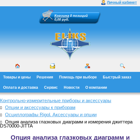
Личный кабинет
Корзина
0 позиций
0,00 руб.
Товары и цены
Решения
Помощь при выборе
Быстрый заказ
Оплата и доставка
Сервис
Новости
О компании
Контрольно-измерительные приборы и аксессуары
Опции и аксессуары к приборам
Осциллографы Rigol. Аксессуары и опции
Опция анализа глазковых диаграмм и измерения джиттера
DS70000-JITTA
Опция анализа глазковых диаграмм и