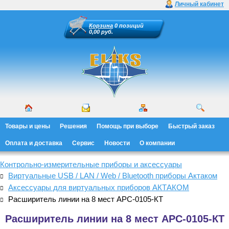
Личный кабинет
Корзина
0 позиций
0,00 руб.
Товары и цены
Решения
Помощь при выборе
Быстрый заказ
Оплата и доставка
Сервис
Новости
О компании
Контрольно-измерительные приборы и аксессуары
Виртуальные USB / LAN / Web / Bluetooth приборы Актаком
Аксессуары для виртуальных приборов АКТАКОМ
Расширитель линии на 8 мест АРС-0105-КТ
Расширитель линии на 8 мест АРС-0105-КТ