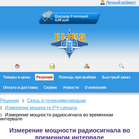
Личный кабинет
Корзина
0 позиций
0,00 руб.
Товары и цены
Решения
Помощь при выборе
Быстрый заказ
Оплата и доставка
Сервис
Новости
О компании
Решения
Связь и телекоммуникации
Измерение мощности РЧ-сигнала
Измерение мощности радиосигнала во временном
интервале
Измерение мощности радиосигнала во
временном интервале