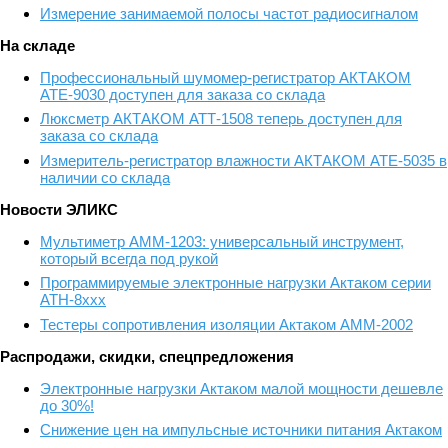
Измерение занимаемой полосы частот радиосигналом
На складе
Профессиональный шумомер-регистратор АКТАКОМ
АТЕ-9030 доступен для заказа со склада
Люксметр АКТАКОМ АТТ-1508 теперь доступен для
заказа со склада
Измеритель-регистратор влажности АКТАКОМ АТЕ-5035 в
наличии со склада
Новости ЭЛИКС
Мультиметр АММ-1203: универсальный инструмент,
который всегда под рукой
Программируемые электронные нагрузки Актаком серии
АТН-8ххх
Тестеры сопротивления изоляции Актаком АММ-2002
Распродажи, скидки, спецпредложения
Электронные нагрузки Актаком малой мощности дешевле
до 30%!
Снижение цен на импульсные источники питания Актаком