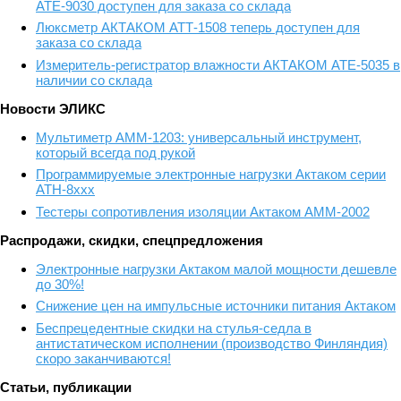
АТЕ-9030 доступен для заказа со склада
Люксметр АКТАКОМ АТТ-1508 теперь доступен для
заказа со склада
Измеритель-регистратор влажности АКТАКОМ АТЕ-5035 в
наличии со склада
Новости ЭЛИКС
Мультиметр АММ-1203: универсальный инструмент,
который всегда под рукой
Программируемые электронные нагрузки Актаком серии
АТН-8ххх
Тестеры сопротивления изоляции Актаком АММ-2002
Распродажи, скидки, спецпредложения
Электронные нагрузки Актаком малой мощности дешевле
до 30%!
Снижение цен на импульсные источники питания Актаком
Беспрецедентные скидки на стулья-седла в
антистатическом исполнении (производство Финляндия)
скоро заканчиваются!
Статьи, публикации