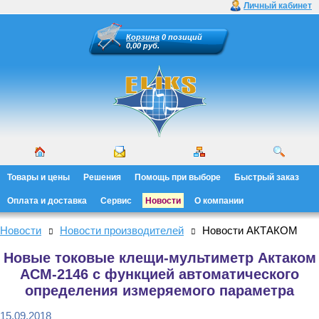
Личный кабинет
Корзина
0 позиций
0,00 руб.
Товары и цены
Решения
Помощь при выборе
Быстрый заказ
Оплата и доставка
Сервис
Новости
О компании
Новости
Новости производителей
Новости АКТАКОМ
Новые токовые клещи-мультиметр Актаком
АСМ-2146 с функцией автоматического
определения измеряемого параметра
15.09.2018