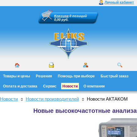
Личный кабинет
Корзина
0 позиций
0,00 руб.
Товары и цены
Решения
Помощь при выборе
Быстрый заказ
Оплата и доставка
Сервис
Новости
О компании
Новости
Новости производителей
Новости АКТАКОМ
Новые высокочастотные анализа