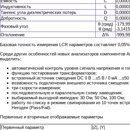
Емкость
C
0,00001
Индуктивность
L
0,00001
Тангенс угла диэлектрических потерь
D
0,00001
Добротность
Q
0,00001
θ (град)
-179,99
Фазовый угол
θ (рад)
-3,1415
Отклонение
Δ%
-999,9
Базовая точность измерения LCR параметров составляет 0,05%
Среди других особенностей новых анализаторов компонентов 
выделить:
автоматический контроль уровня сигнала напряжения и то
функцию тестирования трансформаторов;
встроенный источник смещения DC 0 В ...±5 В / 0 мА ...±50
возможность подключения внешнего источника смещения 
три скорости измерения;
последовательную и параллельную схему замещения;
выбираемый выходной импеданс 30 Ом, 50 Ом, 100 Ом;
работу по списку в режиме свипирования из 10 точек встр
Негоден (Pass/Fail).
Первичные и вторичные отображаемые параметры
Первичный параметр
|Z|, |Y|