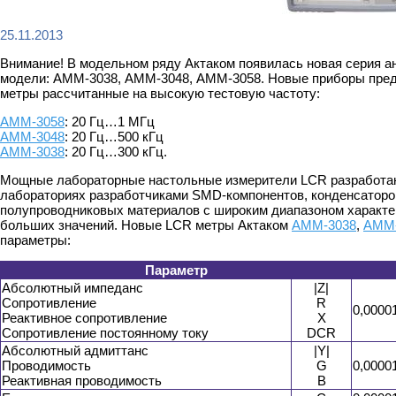
25.11.2013
Внимание! В модельном ряду Актаком появилась новая серия ан
модели: АММ-3038, АММ-3048, АММ-3058. Новые приборы пре
метры рассчитанные на высокую тестовую частоту:
АММ-3058
: 20 Гц…1 МГц
АММ-3048
: 20 Гц…500 кГц
АММ-3038
: 20 Гц…300 кГц.
Мощные лабораторные настольные измерители LCR разработан
лабораториях разработчиками SMD-компонентов, конденсаторов
полупроводниковых материалов с широким диапазоном характер
больших значений. Новые LCR метры Актаком
АММ-3038
,
АММ-
параметры:
Параметр
Абсолютный импеданс
|Z|
Сопротивление
R
0,0000
Реактивное сопротивление
X
Сопротивление постоянному току
DCR
Абсолютный адмиттанс
|Y|
Проводимость
G
0,0000
Реактивная проводимость
B