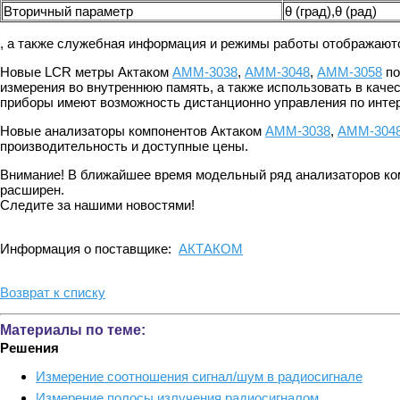
Вторичный параметр
θ (град),θ (рад)
, а также служебная информация и режимы работы отображаются
Новые LCR метры Актаком
АММ-3038
,
АММ-3048
,
АММ-3058
по
измерения во внутреннюю память, а также использовать в каче
приборы имеют возможность дистанционно управления по инте
Новые анализаторы компонентов Актаком
АММ-3038
,
АММ-304
производительность и доступные цены.
Внимание! В ближайшее время модельный ряд анализаторов ко
расширен.
Следите за нашими новостями!
Информация о поставщике:
АКТАКОМ
Возврат к списку
Материалы по теме:
Решения
Измерение соотношения сигнал/шум в радиосигнале
Измерение полосы излучения радиосигналом