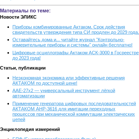
Материалы по теме:
Новости ЭЛИКС
Приборы комбинированные Актаком. Срок действия
свидетельств утверждения типа СИ продлен до 2029 года.
Оставайтесь дома и... читайте журнал "Контрольно-
измерительные приборы и системы" онлайн бесплатно!
Цифровые осциллографы Актаком АСК-3000 в Госреестре
до 2023 года!
Статьи, публикации
Неэкономная экономика или эффективные решения
АКТАКОМ по доступной цене!
ААЕ-27x2 — универсальный инструмент лёгкой
автоматизации
Применение генератора цифровых последовательностей
АКТАКОМ АНР-3616 для имитации переходных
процессов при механической коммутации электрических
цепей
Энциклопедия измерений