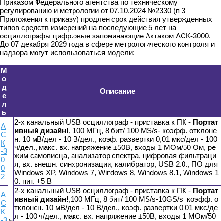
Приказом Федерального агентства по техническому
регулированию и метрологии от 07.10.2024 №2330 (п 3
Приложения к приказу) продлен срок действия утвержденных
типов средств измерений на последующие 5 лет на
осциллографы цифр.овые запоминающие Актаком АСК-3000.
До 07 декабря 2029 года в сфере метрологического контроля и
надзора могут использоваться модели:
М
о
д
Описание
е
л
ь
2-х канальный USB осциллограф - приставка к ПК -
Портат
А
ивный дизайн!
, 100 МГц, 8 бит/ 100 MS/s- коэфф. отклоне
С
н. 10 мВ/дел - 10 В/дел., коэф. развертки 0,01 мкс/дел - 100
К
ч/дел., макс. вх. напряжение ±50В, входы 1 МОм/50 Ом, ре
-3
жим самописца, анализатор спектра, цифровая фильтраци
0
я, вх. внешн. синхронизации, калибратор, USB 2.0., ПО для
0
Windows XP, Windows 7, Windows 8, Windows 8.1, Windows 1
2
0, пит. +5 В
2-х канальный USB осциллограф - приставка к ПК -
Портат
А
ивный дизайн!
,100 МГц, 8 бит/ 100 MS/s-10GS/s, коэфф. о
С
тклонен. 10 мВ/дел - 10 В/дел., коэф. развертки 0,01 мкс/де
К
л - 100 ч/дел., макс. вх. напряжение ±50В, входы 1 МОм/50
-3