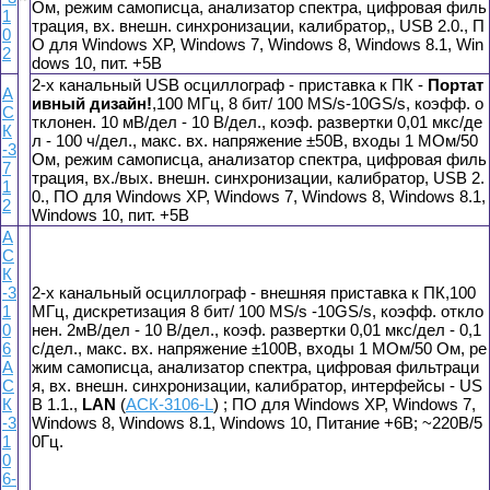
Ом, режим самописца, анализатор спектра, цифровая филь
1
трация, вх. внешн. синхронизации, калибратор,, USB 2.0., П
0
О для Windows XP, Windows 7, Windows 8, Windows 8.1, Win
2
dows 10, пит. +5В
2-х канальный USB осциллограф - приставка к ПК -
Портат
А
ивный дизайн!
,100 МГц, 8 бит/ 100 MS/s-10GS/s, коэфф. о
С
тклонен. 10 мВ/дел - 10 В/дел., коэф. развертки 0,01 мкс/де
К
л - 100 ч/дел., макс. вх. напряжение ±50В, входы 1 МОм/50
-3
Ом, режим самописца, анализатор спектра, цифровая филь
7
трация, вх./вых. внешн. синхронизации, калибратор, USB 2.
1
0., ПО для Windows XP, Windows 7, Windows 8, Windows 8.1,
2
Windows 10, пит. +5В
А
С
К
-3
2-х канальный осциллограф - внешняя приставка к ПК,100
1
МГц, дискретизация 8 бит/ 100 MS/s -10GS/s, коэфф. откло
0
нен. 2мВ/дел - 10 В/дел., коэф. развертки 0,01 мкс/дел - 0,1
6
с/дел., макс. вх. напряжение ±100В, входы 1 МОм/50 Ом, ре
А
жим самописца, анализатор спектра, цифровая фильтраци
С
я, вх. внешн. синхронизации, калибратор, интерфейсы - US
К
B 1.1.,
LAN
(
АСК-3106-L
) ; ПО для Windows XP, Windows 7,
-3
Windows 8, Windows 8.1, Windows 10, Питание +6В; ~220В/5
1
0Гц.
0
6-