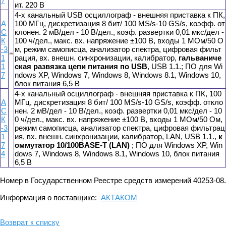
7
ит. 220 В
4-х канальный USB осциллограф - внешняя приставка к ПК,
А
100 МГц, дискретизация 8 бит/ 100 MS/s-10 GS/s, коэфф. от
С
клонен. 2 мВ/дел - 10 В/дел., коэф. развертки 0,01 мкс/дел -
К
100 ч/дел., макс. вх. напряжение ±100 В, входы 1 МОм/50 О
-3
м, режим самописца, анализатор спектра, цифровая фильт
1
рация, вх. внешн. синхронизации, калибратор,
гальваниче
1
ская развязка цепи питания по USB
, USB 1.1.; ПО для Wi
7
ndows XP, Windows 7, Windows 8, Windows 8.1, Windows 10,
блок питания 6,5 В
4-х канальный осциллограф - внешняя приставка к ПК, 100
А
МГц, дискретизация 8 бит/ 100 MS/s-10 GS/s, коэфф. откло
С
нен. 2 мВ/дел - 10 В/дел., коэф. развертки 0,01 мкс/дел - 10
К
0 ч/дел., макс. вх. напряжение ±100 В, входы 1 МОм/50 Ом,
-3
режим самописца, анализатор спектра, цифровая фильтрац
1
ия, вх. внешн. синхронизации, калибратор, LAN, USB 1.1.,
к
7
оммутатор 10/100BASE-T (LAN)
; ПО для Windows XP, Win
4
dows 7, Windows 8, Windows 8.1, Windows 10, блок питания
6,5 В
Номер в Государственном Реестре средств измерений 40253-08.
Информация о поставщике:
АКТАКОМ
Возврат к списку