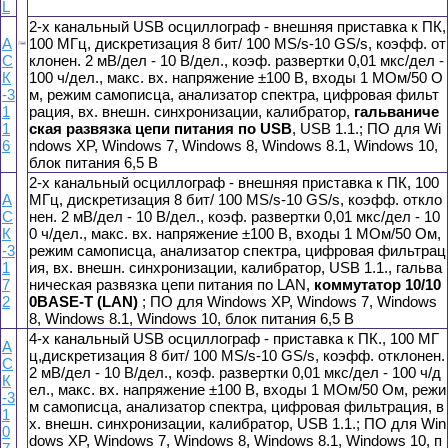
L
2-х канальный USB осциллограф - внешняя приставка к ПК,
А
100 МГц, дискретизация 8 бит/ 100 MS/s-10 GS/s, коэфф. от
С
клонен. 2 мВ/дел - 10 В/дел., коэф. развертки 0,01 мкс/дел -
К
100 ч/дел., макс. вх. напряжение ±100 В, входы 1 МОм/50 О
-3
м, режим самописца, анализатор спектра, цифровая фильт
1
рация, вх. внешн. синхронизации, калибратор,
гальваниче
1
ская развязка цепи питания по USB
, USB 1.1.; ПО для Wi
6
ndows XP, Windows 7, Windows 8, Windows 8.1, Windows 10,
блок питания 6,5 В
2-х канальный осциллограф - внешняя приставка к ПК, 100
А
МГц, дискретизация 8 бит/ 100 MS/s-10 GS/s, коэфф. откло
С
нен. 2 мВ/дел - 10 В/дел., коэф. развертки 0,01 мкс/дел - 10
К
0 ч/дел., макс. вх. напряжение ±100 В, входы 1 МОм/50 Ом,
-3
режим самописца, анализатор спектра, цифровая фильтрац
1
ия, вх. внешн. синхронизации, калибратор, USB 1.1., гальва
7
ническая развязка цепи питания по LAN,
коммутатор 10/10
2
0BASE-T (LAN)
; ПО для Windows XP, Windows 7, Windows
8, Windows 8.1, Windows 10, блок питания 6,5 В
4-х канальный USB осциллограф - приставка к ПК., 100 МГ
А
ц,дискретизация 8 бит/ 100 MS/s-10 GS/s, коэфф. отклонен.
С
2 мВ/дел - 10 В/дел., коэф. развертки 0,01 мкс/дел - 100 ч/д
К
ел., макс. вх. напряжение ±100 В, входы 1 МОм/50 Ом, режи
-3
м самописца, анализатор спектра, цифровая фильтрация, в
1
х. внешн. синхронизации, калибратор, USB 1.1.; ПО для Win
0
dows XP, Windows 7, Windows 8, Windows 8.1, Windows 10, п