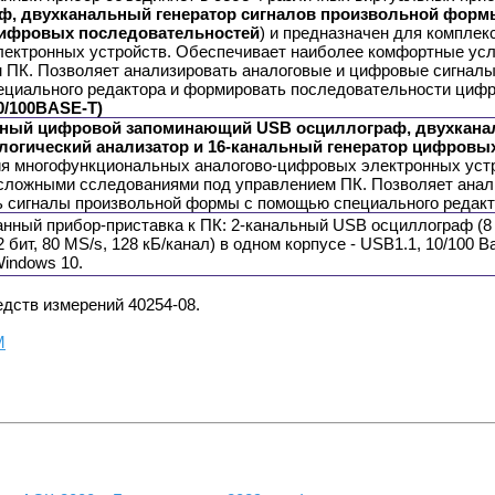
ф, двухканальный генератор сигналов произвольной формы
цифровых последовательностей
) и предназначен для компле
ектронных устройств. Обеспечивает наиболее комфортные ус
 ПК. Позволяет анализировать аналоговые и цифровые сигналы,
циального редактора и формировать последовательности циф
10/100BASE-T)
ный цифровой запоминающий USB осциллограф, двухканал
логический анализатор и 16-канальный генератор цифровы
я многофункциональных аналогово-цифровых электронных уст
сложными сследованиями под управлением ПК. Позволяет анали
ь сигналы произвольной формы с помощью специального редакт
нный прибор-приставка к ПК: 2-канальный USB осциллограф (8 
2 бит, 80 MS/s, 128 кБ/канал) в одном корпусе - USB1.1, 10/100 
Windows 10.
дств измерений 40254-08.
М