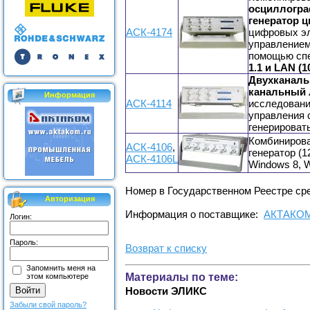
осциллогра
генератор 
АСК-4174
цифровых эл
управлением
помощью спе
1.1 и LAN (
Двухканаль
канальный 
Информация
АСК-4114
исследовани
управления 
генерироват
Комбинирова
АСК-4106
,
генератор (1
АСК-4106L
Windows 8, 
Номер в Государственном Реестре сре
Авторизация
Информация о поставщике:
АКТАКО
Логин:
Пароль:
Возврат к списку
Запомнить меня на
Материалы по теме:
этом компьютере
Новости ЭЛИКС
Забыли свой пароль?