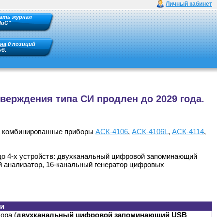
Личный кабинет
ать журнал
ПиС"
на
0 позиций
уб.
верждения типа СИ продлен до 2029 года.
на комбинированные приборы
АСК-4106
,
АСК-4106L
,
АСК-4114
,
до 4-х устройств: двухканальный цифровой запоминающий
й анализатор, 16-канальный генератор цифровых
ки
ора (
двухканальный цифровой запоминающий USB