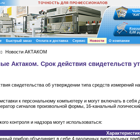
.ru
ТОЧНОСТЬ ДЛЯ ПРОФЕССИОНАЛОВ
Чит
"КИ
Корзи
0,00 р
е
Быстрый заказ
Оплата и доставка
Сервис
Новости
О компании
Новости АКТАКОМ
е Актаком. Срок действия свидетельств ут
твия свидетельства об утверждении типа средств измерений 
иставки к персональному компьютеру и могут включать в себя 
ератор сигналов произвольной формы, 16-канальный логически
кого контроля и надзора могут использоваться:
Характеристи
нный прибор объединяет в себе 4 различных виртуальных приб