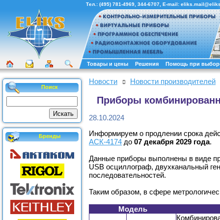
Тел.:
(495) 781-4969
,
344-6707
, E-mail:
eliks.mail@eliks
Товары и цены
Решения
Помощь при выбор
Новости
Новости производителей
Поиск
Приборы комбинированны
28.10.2024
Информируем о продлении срока дейс
Бренды
АСК-4174
до
07 декабря 2029 года
.
Данные приборы выполнены в виде пр
USB осциллограф, двухканальный ген
последовательностей.
Таким образом, в сфере метрологичес
Модель
Комбинирова