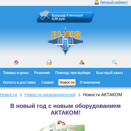
Личный кабинет
Корзина
0 позиций
0,00 руб.
Товары и цены
Решения
Помощь при выборе
Быстрый заказ
Оплата и доставка
Сервис
Новости
О компании
Новости
Новости производителей
Новости АКТАКОМ
В новый год с новым оборудованием
АКТАКОМ!