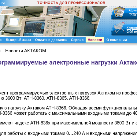
.ru
ТОЧНОСТЬ ДЛЯ ПРОФЕССИОНАЛОВ
Чит
"КИ
Корзи
0,00 р
е
Быстрый заказ
Оплата и доставка
Сервис
Новости
О компании
Новости АКТАКОМ
граммируемые электронные нагрузки Актако
мент программируемых электронных нагрузок Актаком из профе
ю 3600 Вт: АТН-8360, АТН-8365, АТН-8366.
ную нагрузку Актаком АТН-8366. Обладая всеми функциональн
-8366 может работать с максимальными входными токами до 480
 имеют индекс АТН-836х при максимальной мощности 3600 Вт 
для работы с входными токами 0…240 А и входными напряжени