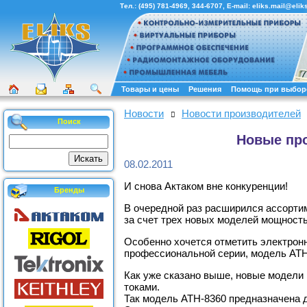
Тел.:
(495) 781-4969
,
344-6707
, E-mail:
eliks.mail@eliks
Товары и цены
Решения
Помощь при выбор
Новости
Новости производителей
Поиск
Новые про
08.02.2011
И снова Актаком вне конкуренции!
Бренды
В очередной раз расширился ассорти
за счет трех новых моделей мощность
Особенно хочется отметить электрон
профессиональной серии, модель АТН
Как уже сказано выше, новые модели
токами.
Так модель АТН-8360 предназначена 