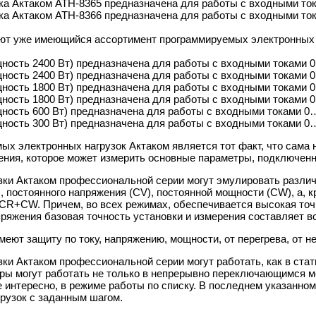
ка Актаком АТН-8365 предназначена для работы с входными т
ка Актаком АТН-8366 предназначена для работы с входными т
ют уже имеющийся ассортимент программируемых электронных н
ность 2400 Вт) предназначена для работы с входными токами
ность 2400 Вт) предназначена для работы с входными токами
ность 1800 Вт) предназначена для работы с входными токами
ность 1800 Вт) предназначена для работы с входными токами
ность 600 Вт) предназначена для работы с входными токами 0
ность 300 Вт) предназначена для работы с входными токами 0
х электронных нагрузок Актаком является тот факт, что сама н
рения, которое может измерить основные параметры, подключенн
ки Актаком профессиональной серии могут эмулировать различ
, постоянного напряжения (CV), постоянной мощности (CW), а, к
+CW. Причем, во всех режимах, обеспечивается высокая точно
пряжения базовая точность установки и измерения составляет все
имеют защиту по току, напряжению, мощности, от перегрева, от 
и Актаком профессиональной серии могут работать, как в стати
ры могут работать не только в непрерывно переключающимся м
е интересно, в режиме работы по списку. В последнем указанн
рузок с заданным шагом.