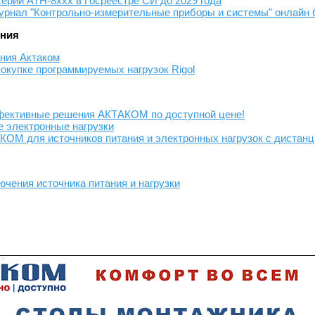
ерии АТН-8ххх в Госреестре СИ до 2029 года
журнал "Контрольно-измерительные приборы и системы" онлайн 
ения
ания Актаком
окупке программируемых нагрузок Rigol
фективные решения АКТАКОМ по доступной цене!
е электронные нагрузки
ОМ для источников питания и электронных нагрузок с дистан
чения источника питания и нагрузки