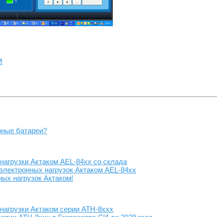
М
рные батареи?
агрузки Актаком AEL-84xx со склада
лектронных нагрузок Актаком AEL-84xx
ых нагрузок Актаком!
агрузки Актаком серии АТН-8ххх