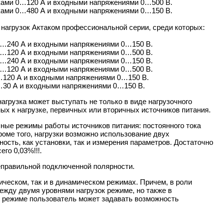
оками 0…120 А и входными напряжениями 0…500 В.
оками 0…480 А и входными напряжениями 0…150 В.
агрузок Актаком профессиональной серии, среди которых:
 0…240 А и входными напряжениями 0…150 В.
 0…120 А и входными напряжениями 0…500 В.
 0…240 А и входными напряжениями 0…150 В.
 0…120 А и входными напряжениями 0…500 В.
…120 А и входными напряжениями 0…150 В.
…30 А и входными напряжениями 0…150 В.
агрузка может выступать не только в виде нагрузочного
ых к нагрузке, первичных или вторичных источников питания.
ные режимы работы источников питания: постоянного тока
роме того, нагрузки возможно использование двух
сть, как установки, так и измерения параметров. Достаточно
го 0,03%!!!.
неправильной подключенной полярности.
ческом, так и в динамическом режимах. Причем, в роли
ежду двумя уровнями нагрузок режиме, но также в
ом режиме пользователь может задавать возможность