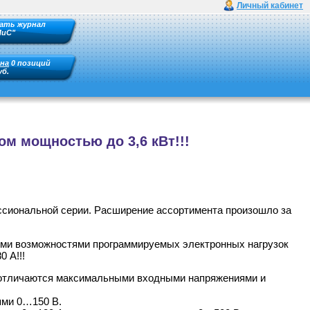
Личный кабинет
ать журнал
ПиС"
на
0 позиций
уб.
м мощностью до 3,6 кВт!!!
ссиональной серии. Расширение ассортимента произошло за
ыми возможностями программируемых электронных нагрузок
 А!!!
и отличаются максимальными входными напряжениями и
ями 0…150 В.