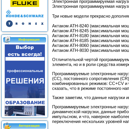
Электронная программируемая нагруз
Электронная программируемая нагруз
Три новые модели прекрасно дополня
Актаком АТН-8240 (максимальная мощ
Актаком АТН-8245 (максимальная мощ
Актаком АТН-8180 (максимальная мощ
Информация
Актаком АТН-8185 (максимальная мощ
Актаком АТН-8060 (максимальная мощ
Актаком АТН-8030 (максимальная мощ
Отличительной чертой программируемы
элемента, но и в роли средства изме
Программируемые электронные нагруз
(CC), постоянного сопротивления (CR)
комбинированных режимов: CC+CV и CR
сказать, что в режиме постоянного на
Также заметим, что данные нагрузки 
Программируемые электронные нагрузк
динамической нагрузки, данные прибо
импульсном, и что, наверное наиболе
переключения нескольких уровней наг
Авторизация